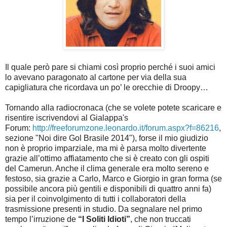
Il quale però pare si chiami così proprio perché i suoi amici
lo avevano paragonato al cartone per via della sua
capigliatura che ricordava un po’ le orecchie di Droopy…
Tornando alla radiocronaca (che se volete potete scaricare e
risentire iscrivendovi al Gialappa's
Forum:
http://freeforumzone.leonardo.it/forum.aspx?f=86216
,
sezione "Noi dire Gol Brasile 2014")
, forse il mio giudizio
non è proprio imparziale, ma mi è parsa molto divertente
grazie all’ottimo affiatamento che si è creato con gli ospiti
del Camerun. Anche il clima generale era molto sereno e
festoso, sia grazie a Carlo, Marco e Giorgio in gran forma (se
possibile ancora più gentili e disponibili di quattro anni fa)
sia per il coinvolgimento di tutti i collaboratori della
trasmissione presenti in studio. Da segnalare nel primo
tempo l’irruzione de
“I Soliti Idioti”
, che non truccati