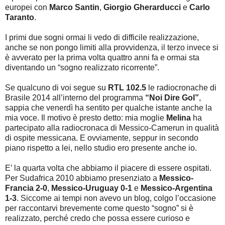
europei con
Marco Santin
,
Giorgio Gherarducci
e
Carlo
Taranto
.
I primi due sogni ormai li vedo di difficile realizzazione,
anche se non pongo limiti alla provvidenza, il terzo invece si
è avverato per la prima volta quattro anni fa e ormai sta
diventando un “sogno realizzato ricorrente”.
Se qualcuno di voi segue su
RTL 102.5
le radiocronache di
Brasile 2014 all’interno del programma
“Noi Dire Gol”
,
sappia che venerdì ha sentito per qualche istante anche la
mia voce. Il motivo è presto detto: mia moglie
Melina
ha
partecipato alla radiocronaca di Messico-Camerun in qualità
di ospite messicana. E ovviamente, seppur in secondo
piano rispetto a lei, nello studio ero presente anche io.
E’ la quarta volta che abbiamo il piacere di essere ospitati.
Per Sudafrica 2010 abbiamo presenziato a
Messico-
Francia 2-0
,
Messico-Uruguay 0-1
e
Messico-Argentina
1-3
. Siccome ai tempi non avevo un blog, colgo l’occasione
per raccontarvi brevemente come questo “sogno” si è
realizzato, perché credo che possa essere curioso e