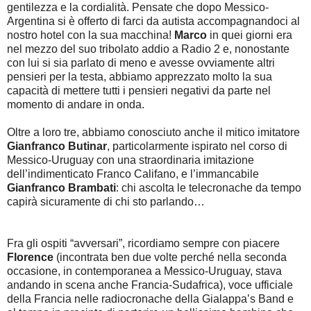
gentilezza e la cordialità. Pensate che dopo Messico-
Argentina si è offerto di farci da autista accompagnandoci al
nostro hotel con la sua macchina!
Marco
in quei giorni era
nel mezzo del suo tribolato addio a Radio 2 e, nonostante
con lui si sia parlato di meno e avesse ovviamente altri
pensieri per la testa, abbiamo apprezzato molto la sua
capacità di mettere tutti i pensieri negativi da parte nel
momento di andare in onda.
Oltre a loro tre, abbiamo conosciuto anche il mitico imitatore
Gianfranco Butinar
, particolarmente ispirato nel corso di
Messico-Uruguay con una straordinaria imitazione
dell’indimenticato Franco Califano, e l’immancabile
Gianfranco Brambati
: chi ascolta le telecronache da tempo
capirà sicuramente di chi sto parlando…
Fra gli ospiti “avversari”, ricordiamo sempre con piacere
Florence
(incontrata ben due volte perché nella seconda
occasione, in contemporanea a Messico-Uruguay, stava
andando in scena anche Francia-Sudafrica), voce ufficiale
della Francia nelle radiocronache della Gialappa’s Band e