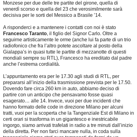
Monzese per due delle tre partite del girone, quella di
venerdì scorso e quella del 23 che verosimilmente sarà
decisiva per le sorti del Messico a Brasile ’14.
A risponderci e a mantenere i contatti con noi è stato
Francesco Taranto
, il figlio del Signor Carlo. Oltre a
seguirne artisticamente le orme (anche lui fa parte di un trio
radiofonico che fra l’altro potete ascoltare al posto della
Gialappa’s in quasi tutte le partite di mezzanotte di questi
mondiali sempre su RTL), Francesco ha ereditato dal padre
anche l’estrema cordialità.
L’appuntamento era per le 17.30 agli studi di RTL, per
prepararsi all’inizio della trasmissione prevista per le 17.50.
Dovendo fare circa 260 km in auto, abbiamo deciso di
partire con un anticipo che pensavamo fosse quasi
esagerato… alle 14. Invece, vuoi per due incidenti che
hanno formato delle code in direzione Milano per alcuni
tratti, vuoi per la scoperta che la Tangenziale Est di Milano in
certi orari si trasforma in un gigantesco e inestricabile
ingorgo, siamo arrivati trafelati in radio a tre minuti dall’inizio
della diretta. Per non farci mancare nulla, in coda sulla