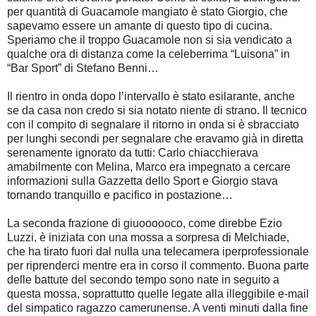
per quantità di Guacamole mangiato è stato Giorgio, che
sapevamo essere un amante di questo tipo di cucina.
Speriamo che il troppo Guacamole non si sia vendicato a
qualche ora di distanza come la celeberrima “Luisona” in
“Bar Sport” di Stefano Benni…
Il rientro in onda dopo l’intervallo è stato esilarante, anche
se da casa non credo si sia notato niente di strano. Il tecnico
con il compito di segnalare il ritorno in onda si è sbracciato
per lunghi secondi per segnalare che eravamo già in diretta
serenamente ignorato da tutti: Carlo chiacchierava
amabilmente con Melina, Marco era impegnato a cercare
informazioni sulla Gazzetta dello Sport e Giorgio stava
tornando tranquillo e pacifico in postazione…
La seconda frazione di giuoooooco, come direbbe Ezio
Luzzi, è iniziata con una mossa a sorpresa di Melchiade,
che ha tirato fuori dal nulla una telecamera iperprofessionale
per riprenderci mentre era in corso il commento. Buona parte
delle battute del secondo tempo sono nate in seguito a
questa mossa, soprattutto quelle legate alla illeggibile e-mail
del simpatico ragazzo camerunense. A venti minuti dalla fine