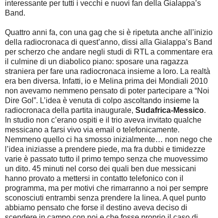
interessante per tutti i vecchi e nuovi fan della Gialappa’s
Band.
Quattro anni fa, con una gag che si è ripetuta anche all’inizio
della radiocronaca di quest’anno, dissi alla Gialappa’s Band
per scherzo che andare negli studi di RTL a commentare era
il culmine di un diabolico piano: sposare una ragazza
straniera per fare una radiocronaca insieme a loro. La realtà
era ben diversa. Infatti, io e Melina prima dei Mondiali 2010
non avevamo nemmeno pensato di poter partecipare a “Noi
Dire Gol”. L’idea è venuta di colpo ascoltando insieme la
radiocronaca della partita inaugurale,
Sudafrica-Messico
.
In studio non c’erano ospiti e il trio aveva invitato qualche
messicano a farsi vivo via email o telefonicamente.
Nemmeno quello ci ha smosso inizialmente… non nego che
l’idea iniziasse a prendere piede, ma fra dubbi e timidezze
varie è passato tutto il primo tempo senza che muovessimo
un dito. 45 minuti nel corso dei quali ben due messicani
hanno provato a mettersi in contatto telefonico con il
programma, ma per motivi che rimarranno a noi per sempre
sconosciuti entrambi senza prendere la linea. A quel punto
abbiamo pensato che forse il destino aveva deciso di
scendere in campo con noi e che fosse proprio il caso di