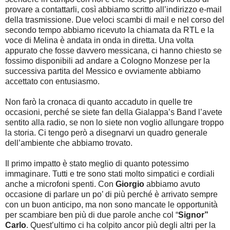
provare a contattarli, così abbiamo scritto all’indirizzo e-mail
della trasmissione. Due veloci scambi di mail e nel corso del
secondo tempo abbiamo ricevuto la chiamata da RTL e la
voce di Melina è andata in onda in diretta. Una volta
appurato che fosse davvero messicana, ci hanno chiesto se
fossimo disponibili ad andare a Cologno Monzese per la
successiva partita del Messico e ovviamente abbiamo
accettato con entusiasmo.
Non farò la cronaca di quanto accaduto in quelle tre
occasioni, perché se siete fan della Gialappa’s Band l’avete
sentito alla radio, se non lo siete non voglio allungare troppo
la storia. Ci tengo però a disegnarvi un quadro generale
dell’ambiente che abbiamo trovato.
Il primo impatto è stato meglio di quanto potessimo
immaginare. Tutti e tre sono stati molto simpatici e cordiali
anche a microfoni spenti. Con
Giorgio
abbiamo avuto
occasione di parlare un po’ di più perché è arrivato sempre
con un buon anticipo, ma non sono mancate le opportunità
per scambiare ben più di due parole anche col “
Signor”
Carlo
. Quest’ultimo ci ha colpito ancor più degli altri per la