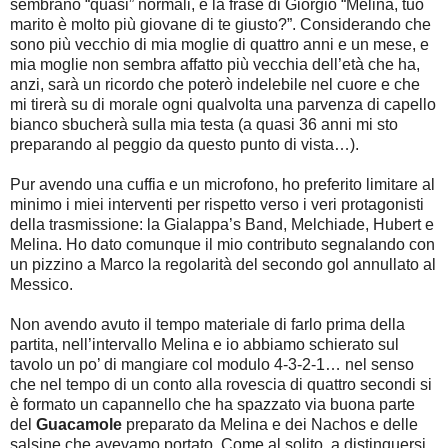
sembrano “quasi” normali, e la frase di Giorgio “Melina, tuo
marito è molto più giovane di te giusto?”. Considerando che
sono più vecchio di mia moglie di quattro anni e un mese, e
mia moglie non sembra affatto più vecchia dell’età che ha,
anzi, sarà un ricordo che poterò indelebile nel cuore e che
mi tirerà su di morale ogni qualvolta una parvenza di capello
bianco sbucherà sulla mia testa (a quasi 36 anni mi sto
preparando al peggio da questo punto di vista…).
Pur avendo una cuffia e un microfono, ho preferito limitare al
minimo i miei interventi per rispetto verso i veri protagonisti
della trasmissione: la Gialappa’s Band, Melchiade, Hubert e
Melina. Ho dato comunque il mio contributo segnalando con
un pizzino a Marco la regolarità del secondo gol annullato al
Messico.
Non avendo avuto il tempo materiale di farlo prima della
partita, nell’intervallo Melina e io abbiamo schierato sul
tavolo un po’ di mangiare col modulo 4-3-2-1… nel senso
che nel tempo di un conto alla rovescia di quattro secondi si
è formato un capannello che ha spazzato via buona parte
del
Guacamole
preparato da Melina e dei Nachos e delle
salsine che avevamo portato. Come al solito, a distinguersi