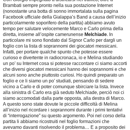
Brambati sempre pronto nella sua postazione Internet
(nonostante una botta di sonno immortalata sulla pagina
Facebook ufficiale della Gialappa’s Band a causa dell’inizio
particolarmente soporifero della partita) abbiamo avuto
tempo per salutare velocemente Marco e Carlo prima della
diretta, insieme all’ospite camerunense
Melchiade
. In
particolare mi sono fiondato dal Signor Carlo per dargli un
foglio con la lista di soprannomi dei giocatori messicani.
Infatti, per portare qualche spunto che potesse essere
curioso e divertente in radiocronaca, io e Melina studiando
un po’ su Internet cosa si potesse raccontare ci siamo accorti
che diversi giocatori messicani hanno dei soprannomi e che
alcuni sono anche piuttosto curiosi. Ho quindi preparato un
foglio e ce li siamo un po’ studiati, pensando di sedere
vicino a Carlo e di poter comunque sbirciare la lista. Invece
alla sinistra di Carlo era già seduto Melchiade, perciò noi ci
siamo accomodati dalla parte opposta, alla destra di Marco.
A questo sono state dovute le piccole difficoltà di Melina
all’inizio nel ricordare i soprannomi durante i primi tentativi
di “interrogazione” su questo argomento. Poi nel corso della
partita li abbiamo ricostruiti nel foglio formazioni che
avevamo davanti risolvendo il problema… E a proposito dei