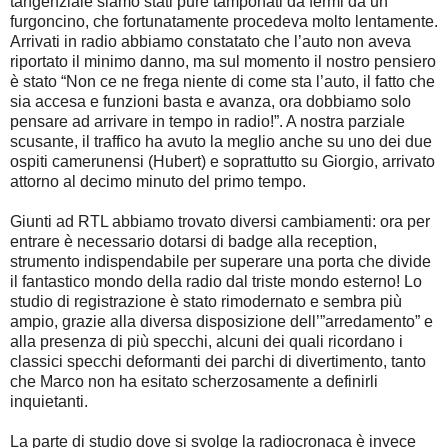
tangenziale siamo stati pure tamponati da fermi da un
furgoncino, che fortunatamente procedeva molto lentamente.
Arrivati in radio abbiamo constatato che l’auto non aveva
riportato il minimo danno, ma sul momento il nostro pensiero
è stato “Non ce ne frega niente di come sta l’auto, il fatto che
sia accesa e funzioni basta e avanza, ora dobbiamo solo
pensare ad arrivare in tempo in radio!”. A nostra parziale
scusante, il traffico ha avuto la meglio anche su uno dei due
ospiti camerunensi (Hubert) e soprattutto su Giorgio, arrivato
attorno al decimo minuto del primo tempo.
Giunti ad RTL abbiamo trovato diversi cambiamenti: ora per
entrare è necessario dotarsi di badge alla reception,
strumento indispendabile per superare una porta che divide
il fantastico mondo della radio dal triste mondo esterno! Lo
studio di registrazione è stato rimodernato e sembra più
ampio, grazie alla diversa disposizione dell’”arredamento” e
alla presenza di più specchi, alcuni dei quali ricordano i
classici specchi deformanti dei parchi di divertimento, tanto
che Marco non ha esitato scherzosamente a definirli
inquietanti.
La parte di studio dove si svolge la radiocronaca è invece