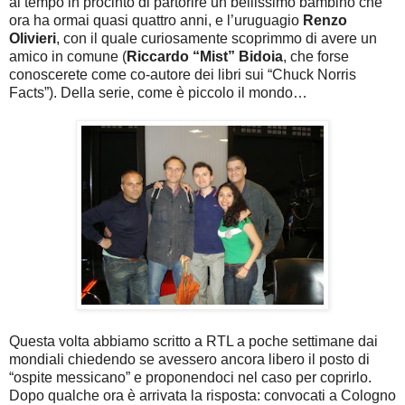
al tempo in procinto di partorire un bellissimo bambino che
ora ha ormai quasi quattro anni, e l’uruguagio
Renzo
Olivieri
, con il quale curiosamente scoprimmo di avere un
amico in comune (
Riccardo “Mist” Bidoia
, che forse
conoscerete come co-autore dei libri sui “Chuck Norris
Facts”). Della serie, come è piccolo il mondo…
Questa volta abbiamo scritto a RTL a poche settimane dai
mondiali chiedendo se avessero ancora libero il posto di
“ospite messicano” e proponendoci nel caso per coprirlo.
Dopo qualche ora è arrivata la risposta: convocati a Cologno