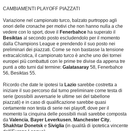
CAMBIAMENTI PLAYOFF PIAZZATI
Variazione nel campionato turco, balzato purtroppo agli
onori delle cronache per motivi che non hanno nulla a che
vedere con lo sport, dove il
Fenerbahce
ha superato il
Besiktas
al secondo posto escludendolo per il momento
dalla Champions League e prendendo il suo posto nei
preliminari dei piazzati. Come se non bastasse la tensione
extracalcistica, il campionato turco è anche uno dei tornei
europei più combattuti con le prime tre divise da appena tre
punti a otto turni dal termine:
Galatasaray
58, Fenerbahce
56, Besiktas 55.
Ricordo che date le ipotesi la
Lazio
sarebbe costretta a
iniziare il suo percorso dal turno preliminare come testa di
serie (possibili avversarie le ultime sei del tabellone
piazzati) e in caso di qualificazione sarebbe quasi
certamente non testa di serie nei playoff, dove per il
momento la cinquina delle possibili rivali sarebbe composta
da
Valencia
,
Bayer Leverkusen
,
Manchester City
,
Shakhtar Donetsk
e
Siviglia
(in qualità di ipotetica vincente