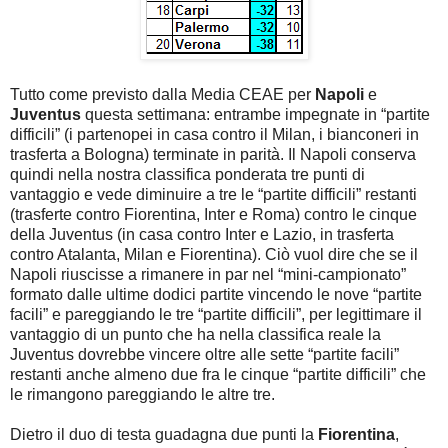
Tutto come previsto dalla Media CEAE per
Napoli
e
Juventus
questa settimana: entrambe impegnate in “partite
difficili” (i partenopei in casa contro il Milan, i bianconeri in
trasferta a Bologna) terminate in parità. Il Napoli conserva
quindi nella nostra classifica ponderata tre punti di
vantaggio e vede diminuire a tre le “partite difficili” restanti
(trasferte contro Fiorentina, Inter e Roma) contro le cinque
della Juventus (in casa contro Inter e Lazio, in trasferta
contro Atalanta, Milan e Fiorentina). Ciò vuol dire che se il
Napoli riuscisse a rimanere in par nel “mini-campionato”
formato dalle ultime dodici partite vincendo le nove “partite
facili” e pareggiando le tre “partite difficili”, per legittimare il
vantaggio di un punto che ha nella classifica reale la
Juventus dovrebbe vincere oltre alle sette “partite facili”
restanti anche almeno due fra le cinque “partite difficili” che
le rimangono pareggiando le altre tre.
Dietro il duo di testa guadagna due punti la
Fiorentina
,