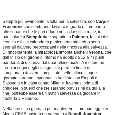
Sempre più avvincente la lotta per la salvezza, con
Carpi
e
Frosinone
che sembrano davvero in grado di fare paura
alle squadre che le precedono nella classifica reale, in
particolare a
Sampdoria
e soprattutto
Palermo
, la cui crisi
cronica e il cui calendario particolarmente arduo sono
segnali davvero preoccupanti nella rincorsa alla salvezza.
Di rincorsa tenta la miracolosa rimonta anche il
Verona
, che
dall’inizio del girone di ritorno ha ridotto da 12 a 7 i punti
ponderati di distanza dal quartultimo posto. A mettere un
freno ai sogni degli scaligeri c’è però un finale di
campionato davvero complicato: nelle ultime cinque
giornate saranno impegnati in trasferta con Empoli e
Sassuolo e in casa contro Milan e Juventus, prima di
chiudere in quello che (se saranno bravissimi da qui alla
fine) potrebbe essere un match salvezza da giocare in
trasferta a Palermo.
Nella prossima giornata per mantenere il loro punteggio in
Media CEAE basterà un pareggio a
Napoli
,
Juventus
,