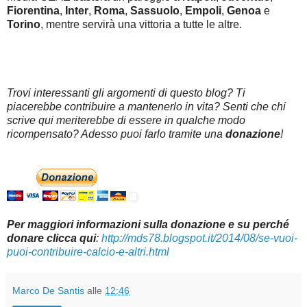
Fiorentina
,
Inter
,
Roma
,
Sassuolo
,
Empoli
,
Genoa
e
Torino
, mentre servirà una vittoria a tutte le altre.
Trovi interessanti gli argomenti di questo blog? Ti
piacerebbe contribuire a mantenerlo in vita? Senti che chi
scrive qui meriterebbe di essere in qualche modo
ricompensato? Adesso puoi farlo tramite una
donazione
!
Per maggiori informazioni sulla donazione e su perché
donare clicca qui
:
http://mds78.blogspot.it/2014/08/se-vuoi-
puoi-contribuire-calcio-e-altri.html
Marco De Santis
alle
12:46