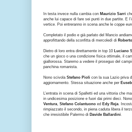
In testa invece nulla cambia con
Maurizio Sarri
che
anche lui capace di fare sei punti in due partite. E l
vertice. Poi entreranno in scena anche le coppe euro
Completato il podio e già parlato del Mancio andiamo 
approfittando della sconfitta di mercoledì di
Robert
Dietro di loro entra direttamente in top 10
Luciano S
che un gioco o una condizione fisica ottimale, il ca
giallorossa. Staremo a vedere il proseguo del campi
panchina romanista.
Nono scivola
Stefano Pioli
con la sua Lazio priva di
aggiornamento. Stessa situazione anche per
Euseb
L’entrata in scena di Spalletti ed una vittoria che ma
in undicesima posizione e fuori dai primi dieci. Non
Ventura
,
Stefano Colantuono
ed
Edy Reja
. Incos
rimpiazzato il secondo, in piena caduta libera il terz
che irresistibile Palermo di
Davide Ballardini
.