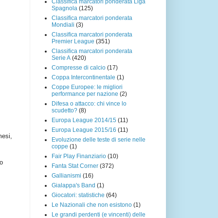
Classifica marcatori ponderata Liga
Spagnola
(125)
Classifica marcatori ponderata
Mondiali
(3)
Classifica marcatori ponderata
Premier League
(351)
Classifica marcatori ponderata
Serie A
(420)
Compresse di calcio
(17)
Coppa Intercontinentale
(1)
Coppe Europee: le migliori
performance per nazione
(2)
Difesa o attacco: chi vince lo
scudetto?
(8)
Europa League 2014/15
(11)
Europa League 2015/16
(11)
mesi,
Evoluzione delle teste di serie nelle
coppe
(1)
Fair Play Finanziario
(10)
o
Fanta Stat Corner
(372)
Gallianismi
(16)
Gialappa's Band
(1)
Giocatori: statistiche
(64)
Le Nazionali che non esistono
(1)
Le grandi perdenti (e vincenti) delle