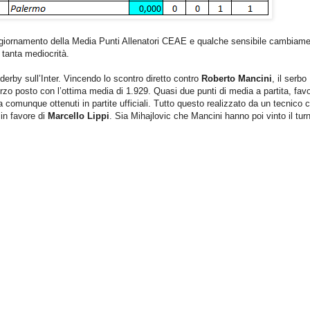
 aggiornamento della Media Punti Allenatori CEAE e qualche sensibile cambiam
o tanta mediocrità.
 derby sull’Inter. Vincendo lo scontro diretto contro
Roberto Mancini
, il serbo
terzo posto con l’ottima media di 1.929. Quasi due punti di media a partita, favor
a comunque ottenuti in partite ufficiali. Tutto questo realizzato da un tecnico 
in favore di
Marcello Lippi
. Sia Mihajlovic che Mancini hanno poi vinto il tur