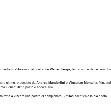
 le medie si abbassano al punto che
Walter Zenga
, fermo ormai da un paio di 
re ultimo, preceduto da
Andrea Mandorlini
e
Vincenzo Montella
. Vincend
 ma il quartultimo posto è ancora suo.
ha fatta a vincere una partita di campionato. Vittima sacrificale la già citata