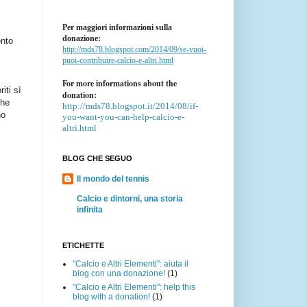
Per maggiori informazioni sulla
donazione:
ento
http://mds78.blogspot.com/2014/09/se-vuoi-
puoi-contribuire-calcio-e-altri.html
For more informations about the
iti sì
donation:
che
http://mds78.blogspot.it/2014/08/if-
no
you-want-you-can-help-calcio-e-
altri.html
BLOG CHE SEGUO
Il mondo del tennis
Calcio e dintorni, una storia
infinita
ETICHETTE
"Calcio e Altri Elementi": aiuta il
blog con una donazione!
(1)
"Calcio e Altri Elementi": help this
blog with a donation!
(1)