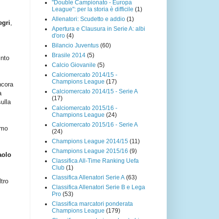
"Double Campionato - Europa
League": per la storia è difficile
(1)
Allenatori: Scudetto e addio
(1)
egri
,
Apertura e Clausura in Serie A: albi
d'oro
(4)
Bilancio Juventus
(60)
Brasile 2014
(5)
into
Calcio Giovanile
(5)
Calciomercato 2014/15 -
Champions League
(17)
ncora
Calciomercato 2014/15 - Serie A
a
(17)
sulla
Calciomercato 2015/16 -
Champions League
(24)
Calciomercato 2015/16 - Serie A
imo
(24)
Champions League 2014/15
(11)
Champions League 2015/16
(9)
aolo
Classifica All-Time Ranking Uefa
Club
(1)
Classifica Allenatori Serie A
(63)
ltro
Classifica Allenatori Serie B e Lega
Pro
(53)
Classifica marcatori ponderata
Champions League
(179)