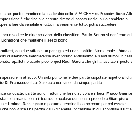
 fa sei punti e mantiene la leadership della MPA CEAE su
Massimiliano All
’impressione è che fino allo scontro diretto di sabato tredici nulla cambierà al
pee a fare da variabile e tutto, ma veramente tutto, potrà succedere.
ora a vedere le altre posizioni della classifica.
Paulo Sousa
si conferma qu
o Donadoni
che mantiene il sesto posto.
palletti
, con due vittorie, un pareggio ed una sconfitta. Niente male. Prima a
mbio di allenatore sembrerebbe aver portato entusiasmo e nuovi stimoli in cas
onato. Spalletti precede proprio quel
Rudi Garcia
che gli ha lasciato il posto 
 spessore in attacco. Un solo punto nelle due partite disputate rispetto all’ult
io Di Francesco
il cui Sassuolo non vince da cinque partite.
nca da quattro partite sono i fattori che fanno scivolare il buon
Marco Giamp
ostante la marcia lenta il tecnico empolese continua a precedere
Giampiero
tante il primo. Rassegnato a portare a termine il campionato per poi essere
o che non vince una partita dal 6 dicembre, occasione in cui sconfisse il tutt’a