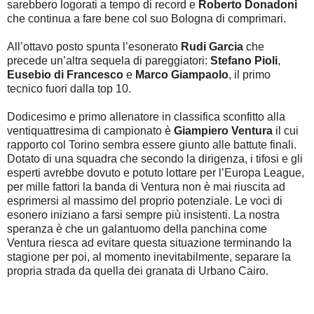
sarebbero logorati a tempo di record e
Roberto Donadoni
che continua a fare bene col suo Bologna di comprimari.
All’ottavo posto spunta l’esonerato
Rudi Garcia
che
precede un’altra sequela di pareggiatori:
Stefano Pioli
,
Eusebio di Francesco
e
Marco Giampaolo
, il primo
tecnico fuori dalla top 10.
Dodicesimo e primo allenatore in classifica sconfitto alla
ventiquattresima di campionato è
Giampiero Ventura
il cui
rapporto col Torino sembra essere giunto alle battute finali.
Dotato di una squadra che secondo la dirigenza, i tifosi e gli
esperti avrebbe dovuto e potuto lottare per l’Europa League,
per mille fattori la banda di Ventura non è mai riuscita ad
esprimersi al massimo del proprio potenziale. Le voci di
esonero iniziano a farsi sempre più insistenti. La nostra
speranza è che un galantuomo della panchina come
Ventura riesca ad evitare questa situazione terminando la
stagione per poi, al momento inevitabilmente, separare la
propria strada da quella dei granata di Urbano Cairo.