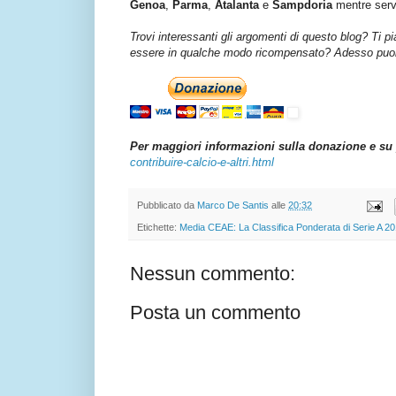
Genoa
,
Parma
,
Atalanta
e
Sampdoria
mentre servi
Trovi interessanti gli argomenti di questo blog? Ti p
essere in qualche modo ricompensato? Adesso puoi 
Per maggiori informazioni sulla donazione e su 
contribuire-calcio-e-altri.html
Pubblicato da
Marco De Santis
alle
20:32
Etichette:
Media CEAE: La Classifica Ponderata di Serie A 2
Nessun commento:
Posta un commento