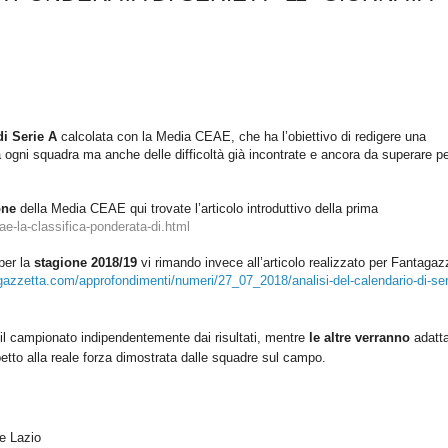
di Serie A
calcolata con la Media CEAE, che ha l’obiettivo di redigere una
a ogni squadra ma anche delle difficoltà già incontrate e ancora da superare p
ione
della Media CEAE qui trovate l’articolo introduttivo della prima
e-la-classifica-ponderata-di.html
per la
stagione 2018/19
vi rimando invece all’articolo realizzato per Fantagaz
gazzetta.com/approfondimenti/numeri/27_07_2018/analisi-del-calendario-di-ser
 il campionato
indipendentemente dai risultati, mentre
le altre verranno
adatt
etto alla reale forza dimostrata dalle squadre sul campo.
e Lazio