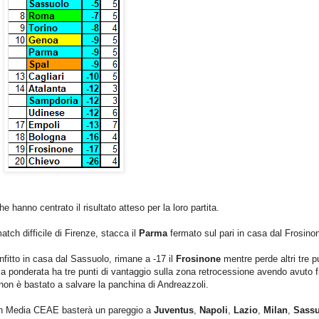
he hanno centrato il risultato atteso per la loro partita.
atch difficile di Firenze, stacca il
Parma
fermato sul pari in casa dal Frosino
nfitto in casa dal Sassuolo, rimane a -17 il
Frosinone
mentre perde altri tre pu
la ponderata ha tre punti di vantaggio sulla zona retrocessione avendo avuto f
 non è bastato a salvare la panchina di Andreazzoli.
 in Media CEAE basterà un pareggio a
Juventus
,
Napoli
,
Lazio
,
Milan
,
Sass