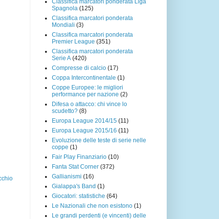
Classifica marcatori ponderata Liga
Spagnola
(125)
Classifica marcatori ponderata
Mondiali
(3)
Classifica marcatori ponderata
Premier League
(351)
Classifica marcatori ponderata
Serie A
(420)
Compresse di calcio
(17)
Coppa Intercontinentale
(1)
Coppe Europee: le migliori
performance per nazione
(2)
Difesa o attacco: chi vince lo
scudetto?
(8)
Europa League 2014/15
(11)
Europa League 2015/16
(11)
Evoluzione delle teste di serie nelle
coppe
(1)
Fair Play Finanziario
(10)
Fanta Stat Corner
(372)
Gallianismi
(16)
cchio
Gialappa's Band
(1)
Giocatori: statistiche
(64)
Le Nazionali che non esistono
(1)
Le grandi perdenti (e vincenti) delle