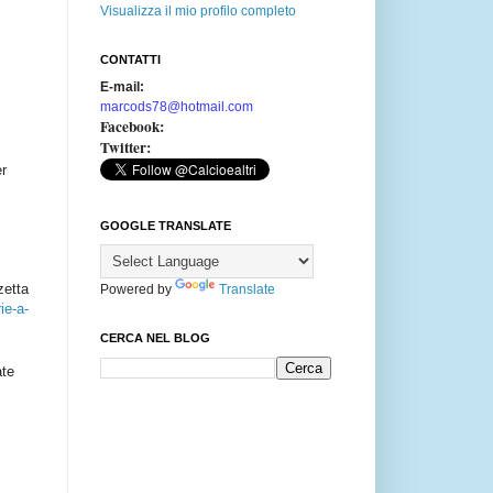
Visualizza il mio profilo completo
CONTATTI
E-mail:
marcods78@hotmail.com
Facebook:
Twitter:
er
GOOGLE TRANSLATE
zetta
Powered by
Translate
ie-a-
CERCA NEL BLOG
ate