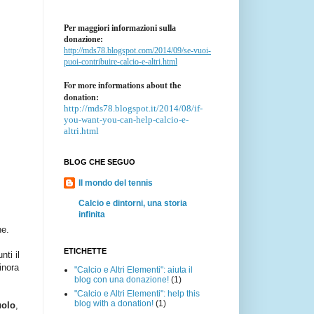
Per maggiori informazioni sulla
donazione:
http://mds78.blogspot.com/2014/09/se-vuoi-
puoi-contribuire-calcio-e-altri.html
For more informations about the
donation:
http://mds78.blogspot.it/2014/08/if-
you-want-you-can-help-calcio-e-
altri.html
BLOG CHE SEGUO
Il mondo del tennis
Calcio e dintorni, una storia
infinita
ne.
ETICHETTE
nti il
inora
"Calcio e Altri Elementi": aiuta il
blog con una donazione!
(1)
"Calcio e Altri Elementi": help this
blog with a donation!
(1)
uolo
,