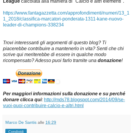
League
c
alcolata alla maniera di "Calcio e altri elementi".
https://www.fantagazzetta.com/approfondimenti/numeri/13_1
1_2018/classifica-marcatori-ponderata-1311-kane-nuovo-
leader-di-champions-338234
Trovi interessanti gli argomenti di questo blog? Ti
piacerebbe contribuire a mantenerlo in vita? Senti che chi
scrive qui meriterebbe di essere in qualche modo
ricompensato? Adesso puoi farlo tramite una
donazione
!
Per maggiori informazioni sulla donazione e su perché
donare clicca qui
:
http://mds78.blogspot.com/2014/09/se-
vuoi-puoi-contribuire-calcio-e-altri.html
Marco De Santis
alle
16:29
Condividi