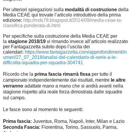
Per ulteriori spiegazioni sulla
modalità di costruzione
della
Media CEAE qui trovate l’articolo introduttivo della prima
edizione:
http://mds78.blogspot.it/2014/09/media-ceae-la-
classifica-ponderata-di.html
Per specifiche sulla costruzione della Media CEAE per
la
stagione 2018/19
vi rimando invece all’articolo realizzato
per Fantagazzetta subito dopo l’uscita dei
calendari:
https://www.fantagazzetta.com/approfondimenti/n
umeri/27_07_2018/analisi-del-calendario-di-serie-a-le-
difficolta-squadra-per-squadra-304741
Ricordo che la
prima fascia rimarrà fissa
per tutto il
campionato
indipendentemente dai risultati, mentre
le altre
verranno
adattate mano a mano che si andrà avanti nella
stagione rispetto alla reale forza dimostrata dalle squadre
sul campo.
Le fasce sono al momento le seguenti:
Prima fascia:
Juventus, Roma, Napoli, Inter, Milan e Lazio
Seconda Fascia:
Fiorentina, Torino, Sassuolo, Parma,