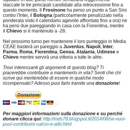
staccate le tre principali candidate alla retrocessione fino a
questo momento. Il
Frosinone
ha perso un punto a San Siro
contro l'Inter, il
Bologna
(particolarmente penalizzato nella
ponderata visto il calendario agevole affrontato fino a ora) ne
ha persi due pareggiando in casa con la Fiorentina, mentre
il
Chievo
si è mantenuto a -28.
Nel prossimo turno per mantenere il loro punteggio in Media
CEAE basterà un pareggio a
Juventus
,
Napoli
,
Inter
,
Parma
,
Roma
,
Fiorentina
,
Genoa
,
Atalanta
,
Udinese
e
Chievo
mentre servirà una vittoria a tutte le altre.
Trovi interessanti gli argomenti di questo blog? Ti
piacerebbe contribuire a mantenerlo in vita? Senti che chi
scrive qui meriterebbe di essere in qualche modo
ricompensato? Adesso puoi farlo tramite una
donazione
!
Per maggiori informazioni sulla donazione e su perché
donare clicca qui
:
http://mds78.blogspot.it/2014/08/se-vuoi-
puoi-contribuire-calcio-e-altri.html