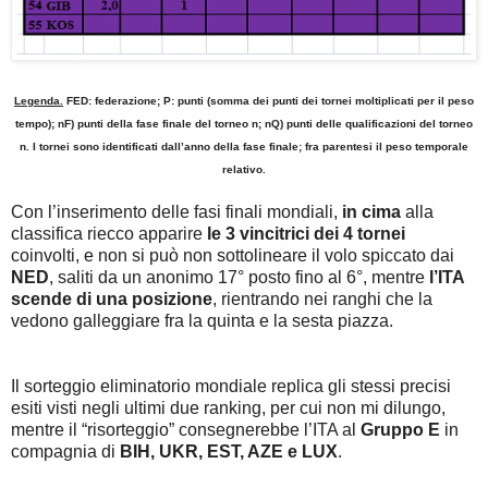
Legenda.
FED: federazione; P: punti (somma dei punti dei tornei moltiplicati per il peso
tempo); nF) punti della fase finale del torneo n; nQ) punti delle qualificazioni del torneo
n. I tornei sono identificati dall’anno della fase finale; fra parentesi il peso temporale
relativo.
Con l’inserimento delle fasi finali mondiali,
in cima
alla
classifica riecco apparire
le 3 vincitrici dei 4 tornei
coinvolti, e non si può non sottolineare il volo spiccato dai
NED
, saliti da un anonimo 17° posto fino al 6°, mentre
l’ITA
scende di una posizione
, rientrando nei ranghi che la
vedono galleggiare fra la quinta e la sesta piazza.
Il sorteggio eliminatorio mondiale replica gli stessi precisi
esiti visti negli ultimi due ranking, per cui non mi dilungo,
mentre il “risorteggio” consegnerebbe l’ITA al
Gruppo E
in
compagnia di
BIH, UKR, EST, AZE e LUX
.