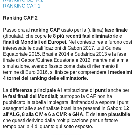
RANKING CAF 1
Ranking CAF 2
Passo ora al
ranking CAF
usato per la (ultima)
fase finale
(diputata), che copre
le 8 più recenti fasi eliminatorie e
finali di Mondiali ed Europei
. Nel contesto reale furono così
interessate le qualificazioni di Gabon 2017, tutti Guinea
Equatoriale 2015, Brasile 2014 e Sudafrica 2013 e la fase
finale di Gabon/Guinea Equatoriale 2012, mentre nella mia
simulazione, avendo fissato come data di riferimento il
termine di Euro 2016, si finisce per comprendere
i medesimi
4 tornei del ranking delle eliminatorie
.
La
differenza principale
è l’attribuzione di
punti
anche per
le
fasi finali dei Mondiali
; purtroppo la CAF non ha
pubblicato la tabella impiegata, limitandosi a esporre i punti
assegnati alle sue finaliste brasiliane presenti in Gabon:
12
all’ALG, 8 alla CIV e 6 a CMR e GHA
. È del tutto
plausibile
che questi derivino dalla moltiplicazione per un fattore
tempo pari a 4 di quanto qui sotto esposto.