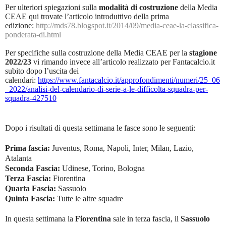
Per ulteriori spiegazioni sulla
modalità di costruzione
della Media
CEAE qui trovate l’articolo introduttivo della prima
edizione:
http://mds78.blogspot.it/2014/09/media-ceae-la-classifica-
ponderata-di.html
Per specifiche sulla costruzione della Media CEAE per la
stagione
2022/23
vi rimando invece all’articolo realizzato per Fantacalcio.it
subito dopo l’uscita dei
calendari:
https://www.fantacalcio.it/approfondimenti/numeri/25_06
_2022/analisi-del-calendario-di-serie-a-le-difficolta-squadra-per-
squadra-427510
Dopo i risultati di questa settimana le fasce sono le seguenti:
Prima fascia:
Juventus, Roma, Napoli, Inter, Milan, Lazio,
Atalanta
Seconda Fascia:
Udinese, Torino, Bologna
Terza Fascia:
Fiorentina
Quarta Fascia:
Sassuolo
Quinta Fascia:
Tutte le altre squadre
In questa settimana la
Fiorentina
sale in terza fascia, il
Sassuolo