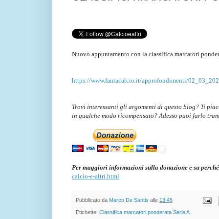
Nuovo appuntamento con la classifica marcatori ponder
https://www.fantacalcio.it/approfondimenti/02_03_2023
Trovi interessanti gli argomenti di questo blog? Ti pia
in qualche modo ricompensato? Adesso puoi farlo tra
Per maggiori informazioni sulla donazione e su perché
calcio-e-altri.html
Pubblicato da
Marco De Santis
alle
13:45
Etichette:
Classifica marcatori ponderata Serie A