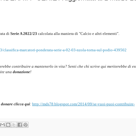
ata di
Serie A 2022/23
c
alcolata alla maniera di "Calcio e altri elementi".
/classifica-marcatori-ponderata-serie-a-02-03-nzola-torna-sul-podio-439502
cerebbe contribuire a mantenerlo in vita? Senti che chi scrive qui meriterebbe di es
mite una
donazione
!
 donare clicca qui
:
http://mds78.blogspot.com/2014/09/se-vuoi-puoi-contribuire-