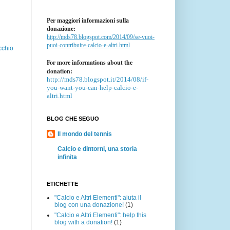
Per maggiori informazioni sulla
donazione:
http://mds78.blogspot.com/2014/09/se-vuoi-
puoi-contribuire-calcio-e-altri.html
cchio
For more informations about the
donation:
http://mds78.blogspot.it/2014/08/if-
you-want-you-can-help-calcio-e-
altri.html
BLOG CHE SEGUO
Il mondo del tennis
Calcio e dintorni, una storia
infinita
ETICHETTE
"Calcio e Altri Elementi": aiuta il
blog con una donazione!
(1)
"Calcio e Altri Elementi": help this
blog with a donation!
(1)