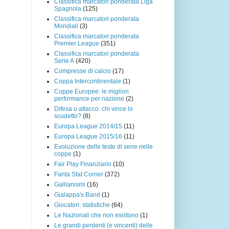
Classifica marcatori ponderata Liga
Spagnola
(125)
Classifica marcatori ponderata
Mondiali
(3)
Classifica marcatori ponderata
Premier League
(351)
Classifica marcatori ponderata
Serie A
(420)
Compresse di calcio
(17)
Coppa Intercontinentale
(1)
Coppe Europee: le migliori
performance per nazione
(2)
Difesa o attacco: chi vince lo
scudetto?
(8)
Europa League 2014/15
(11)
Europa League 2015/16
(11)
Evoluzione delle teste di serie nelle
coppe
(1)
Fair Play Finanziario
(10)
Fanta Stat Corner
(372)
Gallianismi
(16)
Gialappa's Band
(1)
Giocatori: statistiche
(64)
Le Nazionali che non esistono
(1)
Le grandi perdenti (e vincenti) delle