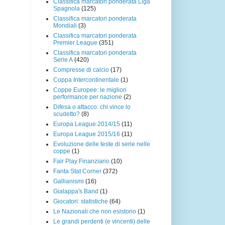
Classifica marcatori ponderata Liga
Spagnola
(125)
Classifica marcatori ponderata
Mondiali
(3)
Classifica marcatori ponderata
Premier League
(351)
Classifica marcatori ponderata
Serie A
(420)
Compresse di calcio
(17)
Coppa Intercontinentale
(1)
Coppe Europee: le migliori
performance per nazione
(2)
Difesa o attacco: chi vince lo
scudetto?
(8)
Europa League 2014/15
(11)
Europa League 2015/16
(11)
Evoluzione delle teste di serie nelle
coppe
(1)
Fair Play Finanziario
(10)
Fanta Stat Corner
(372)
Gallianismi
(16)
Gialappa's Band
(1)
Giocatori: statistiche
(64)
Le Nazionali che non esistono
(1)
Le grandi perdenti (e vincenti) delle