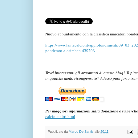
Nuovo appuntamento con la classifica marcatori ponder
https://www.fantacalcio.it/approfondimenti/09_03_2023
ponderato-a-osimhen-439793
Trovi interessanti gli argomenti di questo blog? Ti pia
in qualche modo ricompensato? Adesso puoi farlo tra
Per maggiori informazioni sulla donazione e su perché
calcio-e-altri.html
Pubblicato da
Marco De Santis
alle
20:11