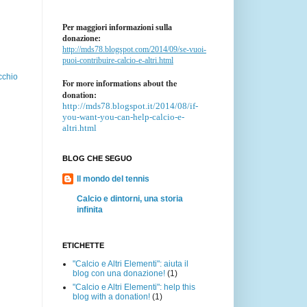
Per maggiori informazioni sulla
donazione:
http://mds78.blogspot.com/2014/09/se-vuoi-
puoi-contribuire-calcio-e-altri.html
cchio
For more informations about the
donation:
http://mds78.blogspot.it/2014/08/if-
you-want-you-can-help-calcio-e-
altri.html
BLOG CHE SEGUO
Il mondo del tennis
Calcio e dintorni, una storia
infinita
ETICHETTE
"Calcio e Altri Elementi": aiuta il
blog con una donazione!
(1)
"Calcio e Altri Elementi": help this
blog with a donation!
(1)