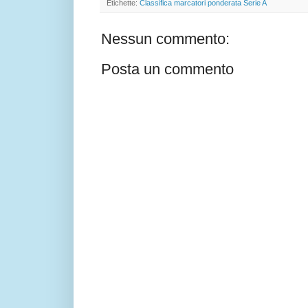
Etichette:
Classifica marcatori ponderata Serie A
Nessun commento:
Posta un commento