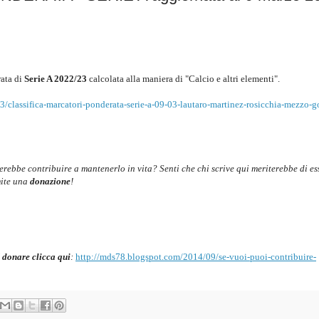
ata di
Serie A 2022/23
c
alcolata alla maniera di "Calcio e altri elementi".
/classifica-marcatori-ponderata-serie-a-09-03-lautaro-martinez-rosicchia-mezzo-g
cerebbe contribuire a mantenerlo in vita? Senti che chi scrive qui meriterebbe di es
mite una
donazione
!
 donare clicca qui
:
http://mds78.blogspot.com/2014/09/se-vuoi-puoi-contribuire-