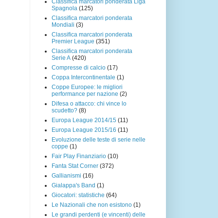
Classifica marcatori ponderata Liga
Spagnola
(125)
Classifica marcatori ponderata
Mondiali
(3)
Classifica marcatori ponderata
Premier League
(351)
Classifica marcatori ponderata
Serie A
(420)
Compresse di calcio
(17)
Coppa Intercontinentale
(1)
Coppe Europee: le migliori
performance per nazione
(2)
Difesa o attacco: chi vince lo
scudetto?
(8)
Europa League 2014/15
(11)
Europa League 2015/16
(11)
Evoluzione delle teste di serie nelle
coppe
(1)
Fair Play Finanziario
(10)
Fanta Stat Corner
(372)
Gallianismi
(16)
Gialappa's Band
(1)
Giocatori: statistiche
(64)
Le Nazionali che non esistono
(1)
Le grandi perdenti (e vincenti) delle