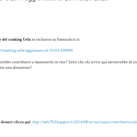
 del ranking Uefa
in esclusiva su Fantacalcio.it
:
23/ranking-uefa-aggiornato-al-10-03-439906
cerebbe contribuire a mantenerlo in vita? Senti che chi scrive qui meriterebbe di es
ite una donazione!
 donare clicca qui
:
http://mds78.blogspot.it/2014/08/se-vuoi-puoi-contribuire-cal