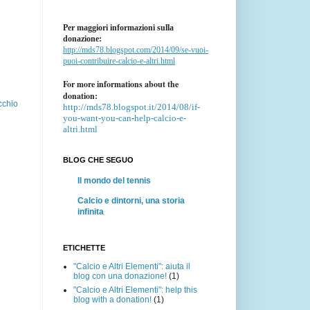
Per maggiori informazioni sulla
donazione:
http://mds78.blogspot.com/2014/09/se-vuoi-
puoi-contribuire-calcio-e-altri.html
For more informations about the
donation:
cchio
http://mds78.blogspot.it/2014/08/if-
you-want-you-can-help-calcio-e-
altri.html
BLOG CHE SEGUO
Il mondo del tennis
Calcio e dintorni, una storia
infinita
ETICHETTE
"Calcio e Altri Elementi": aiuta il
blog con una donazione!
(1)
"Calcio e Altri Elementi": help this
blog with a donation!
(1)