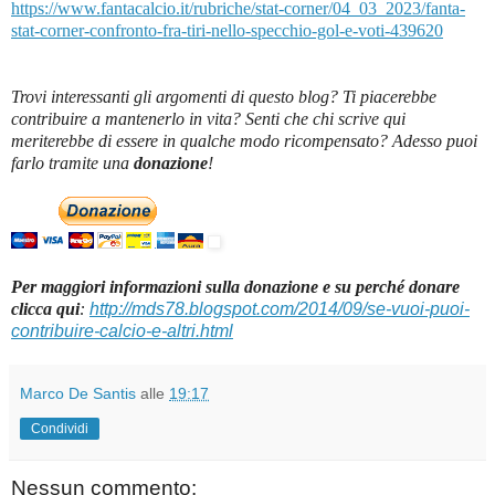
https://www.fantacalcio.it/rubriche/stat-corner/04_03_2023/fanta-
stat-corner-confronto-fra-tiri-nello-specchio-gol-e-voti-439620
Trovi interessanti gli argomenti di questo blog? Ti piacerebbe
contribuire a mantenerlo in vita? Senti che chi scrive qui
meriterebbe di essere in qualche modo ricompensato? Adesso puoi
farlo tramite una
donazione
!
Per maggiori informazioni sulla donazione e su perché donare
clicca qui
:
http://mds78.blogspot.com/2014/09/se-vuoi-puoi-
contribuire-calcio-e-altri.html
Marco De Santis
alle
19:17
Condividi
Nessun commento: