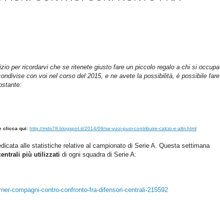
izio per ricordarvi che se ritenete giusto fare un piccolo regalo a chi si occupa
ondivise con voi nel corso del 2015, e ne avete la possibilità, è possibile far
ostante:
 clicca qui
:
http://mds78.blogspot.it/2014/09/se-vuoi-puoi-contribuire-calcio-e-altri.html
dicata alle statistiche relative al campionato di Serie A. Questa settimana
centrali più utilizzati
di ogni squadra di Serie A:
rner-compagni-contro-confronto-fra-difensori-centrali-215592