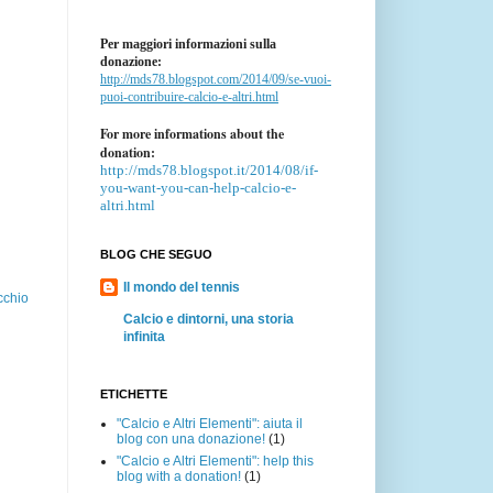
Per maggiori informazioni sulla
donazione:
http://mds78.blogspot.com/2014/09/se-vuoi-
puoi-contribuire-calcio-e-altri.html
For more informations about the
donation:
http://mds78.blogspot.it/2014/08/if-
you-want-you-can-help-calcio-e-
altri.html
BLOG CHE SEGUO
Il mondo del tennis
cchio
Calcio e dintorni, una storia
infinita
ETICHETTE
"Calcio e Altri Elementi": aiuta il
blog con una donazione!
(1)
"Calcio e Altri Elementi": help this
blog with a donation!
(1)