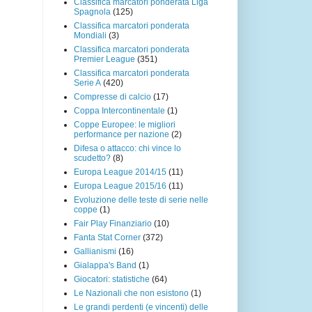
Classifica marcatori ponderata Liga
Spagnola
(125)
Classifica marcatori ponderata
Mondiali
(3)
Classifica marcatori ponderata
Premier League
(351)
Classifica marcatori ponderata
Serie A
(420)
Compresse di calcio
(17)
Coppa Intercontinentale
(1)
Coppe Europee: le migliori
performance per nazione
(2)
Difesa o attacco: chi vince lo
scudetto?
(8)
Europa League 2014/15
(11)
Europa League 2015/16
(11)
Evoluzione delle teste di serie nelle
coppe
(1)
Fair Play Finanziario
(10)
Fanta Stat Corner
(372)
Gallianismi
(16)
Gialappa's Band
(1)
Giocatori: statistiche
(64)
Le Nazionali che non esistono
(1)
Le grandi perdenti (e vincenti) delle