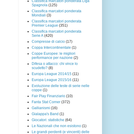
Classifica marcatori ponderata Liga
Spagnola
(125)
Classifica marcatori ponderata
Mondiali
(3)
Classifica marcatori ponderata
Premier League
(351)
Classifica marcatori ponderata
Serie A
(420)
Compresse di calcio
(17)
Coppa Intercontinentale
(1)
Coppe Europee: le migliori
performance per nazione
(2)
Difesa o attacco: chi vince lo
scudetto?
(8)
Europa League 2014/15
(11)
Europa League 2015/16
(11)
Evoluzione delle teste di serie nelle
coppe
(1)
Fair Play Finanziario
(10)
Fanta Stat Corner
(372)
Gallianismi
(16)
Gialappa's Band
(1)
Giocatori: statistiche
(64)
Le Nazionali che non esistono
(1)
Le grandi perdenti (e vincenti) delle