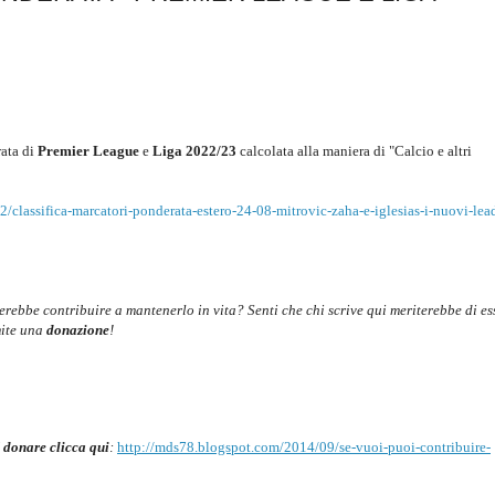
ata di
Premier League
e
Liga 2022/23
c
alcolata alla maniera di "Calcio e altri
classifica-marcatori-ponderata-estero-24-08-mitrovic-zaha-e-iglesias-i-nuovi-lea
cerebbe contribuire a mantenerlo in vita? Senti che chi scrive qui meriterebbe di es
mite una
donazione
!
 donare clicca qui
:
http://mds78.blogspot.com/2014/09/se-vuoi-puoi-contribuire-