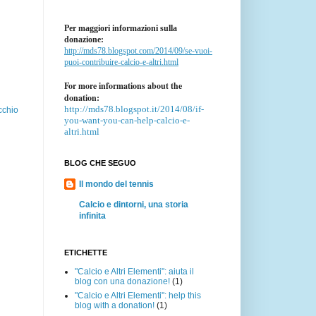
Per maggiori informazioni sulla
donazione:
http://mds78.blogspot.com/2014/09/se-vuoi-
puoi-contribuire-calcio-e-altri.html
For more informations about the
donation:
http://mds78.blogspot.it/2014/08/if-
cchio
you-want-you-can-help-calcio-e-
altri.html
BLOG CHE SEGUO
Il mondo del tennis
Calcio e dintorni, una storia
infinita
ETICHETTE
"Calcio e Altri Elementi": aiuta il
blog con una donazione!
(1)
"Calcio e Altri Elementi": help this
blog with a donation!
(1)