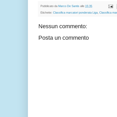
Pubblicato da
Marco De Santis
alle
15:35
Etichette:
Classifica marcatori ponderata Liga
,
Classifica ma
Nessun commento:
Posta un commento