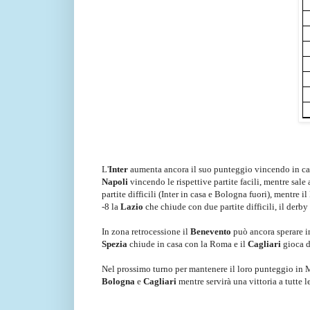
L'
Inter
aumenta ancora il suo punteggio vincendo in cas
Napoli
vincendo le rispettive partite facili, mentre sale 
partite difficili (Inter in casa e Bologna fuori), mentre
-8 la
Lazio
che chiude con due partite difficili, il derby 
In zona retrocessione il
Benevento
può ancora sperare in
Spezia
chiude in casa con la Roma e il
Cagliari
gioca d
Nel prossimo turno per mantenere il loro punteggio in
Bologna
e
Cagliari
mentre servirà una vittoria a tutte le