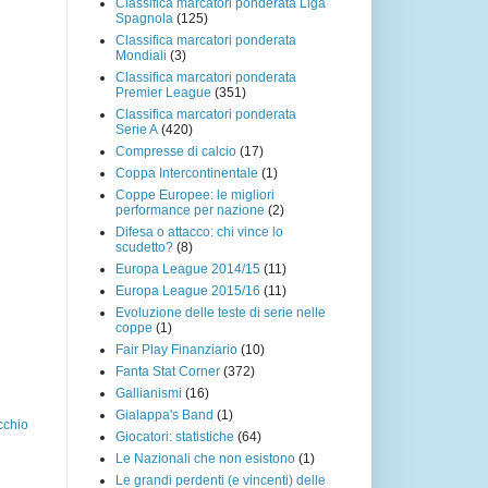
Classifica marcatori ponderata Liga
Spagnola
(125)
Classifica marcatori ponderata
Mondiali
(3)
Classifica marcatori ponderata
Premier League
(351)
Classifica marcatori ponderata
Serie A
(420)
Compresse di calcio
(17)
Coppa Intercontinentale
(1)
Coppe Europee: le migliori
performance per nazione
(2)
Difesa o attacco: chi vince lo
scudetto?
(8)
Europa League 2014/15
(11)
Europa League 2015/16
(11)
Evoluzione delle teste di serie nelle
coppe
(1)
Fair Play Finanziario
(10)
Fanta Stat Corner
(372)
Gallianismi
(16)
Gialappa's Band
(1)
cchio
Giocatori: statistiche
(64)
Le Nazionali che non esistono
(1)
Le grandi perdenti (e vincenti) delle