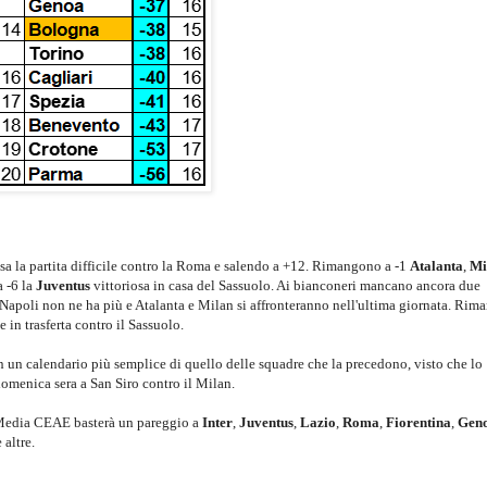
a la partita difficile contro la Roma e salendo a +12. Rimangono a -1
Atalanta
,
Mi
a -6 la
Juventus
vittoriosa in casa del Sassuolo. Ai bianconeri mancano ancora due
 il Napoli non ne ha più e Atalanta e Milan si affronteranno nell'ultima giornata. Rim
e in trasferta contro il Sassuolo.
 un calendario più semplice di quello delle squadre che la precedono, visto che lo
omenica sera a San Siro contro il Milan.
 Media CEAE basterà un pareggio a
Inter
,
Juventus
,
Lazio
,
Roma
,
Fiorentina
,
Gen
 altre.