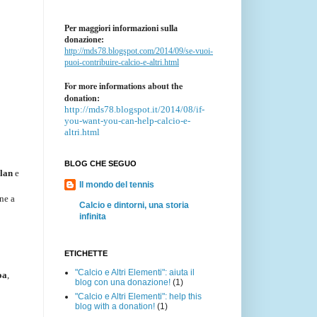
Per maggiori informazioni sulla
donazione:
http://mds78.blogspot.com/2014/09/se-vuoi-
puoi-contribuire-calcio-e-altri.html
For more informations about the
donation:
http://mds78.blogspot.it/2014/08/if-
you-want-you-can-help-calcio-e-
altri.html
BLOG CHE SEGUO
lan
e
Il mondo del tennis
ane a
Calcio e dintorni, una storia
infinita
ETICHETTE
"Calcio e Altri Elementi": aiuta il
oa
,
blog con una donazione!
(1)
"Calcio e Altri Elementi": help this
blog with a donation!
(1)