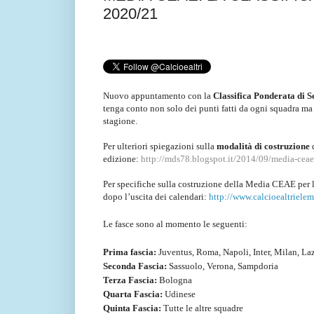
2020/21
Nuovo appuntamento con la
Classifica Ponderata di S
tenga conto non solo dei punti fatti da ogni squadra ma 
stagione.
Per ulteriori spiegazioni sulla
modalità di costruzione
edizione:
http://mds78.blogspot.it/2014/09/media-ceae-
Per specifiche sulla costruzione della Media CEAE per 
dopo l’uscita dei calendari:
http://www.calcioealtriele
Le fasce sono al momento le seguenti:
Prima fascia:
Juventus, Roma, Napoli, Inter, Milan, Laz
Seconda Fascia:
Sassuolo, Verona, Sampdoria
Terza Fascia:
Bologna
Quarta Fascia:
Udinese
Quinta Fascia:
Tutte le altre squadre