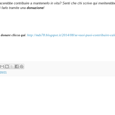
iacerebbe contribuire a mantenerlo in vita? Senti che chi scrive qui meriterebb
farlo tramite una
donazione
!
 donare clicca qui
:
http://mds78.blogspot.it/2014/08/se-vuoi-puoi-contribuire-cal
020/21