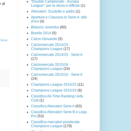
"Double Campionato - Europa
e di
League": per la storia è difficile
(1)
Allenatori: Scudetto e addio
(1)
Apertura e Clausura in Serie A: albi
d'oro
(4)
Bilancio Juventus
(60)
Brasile 2014
(5)
Calcio Giovanile
(5)
cio-e-
Calciomercato 2014/15 -
Champions League
(17)
Calciomercato 2014/15 - Serie A
(17)
Calciomercato 2015/16 -
Champions League
(24)
Calciomercato 2015/16 - Serie A
(24)
Champions League 2014/15
(11)
Champions League 2015/16
(9)
Classifica All-Time Ranking Uefa
Club
(1)
Classifica Allenatori Serie A
(63)
Classifica Allenatori Serie B e Lega
Pro
(53)
Classifica marcatori ponderata
Champions League
(179)