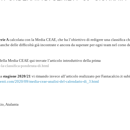
erie A
calcolata con la Media CEAE, che ha l’obiettivo di redigere una classifica c
anche delle difficoltà già incontrate e ancora da superare per ogni team nel corso d
della Media CEAE qui trovate l’articolo introduttivo della prima
la-classifica-ponderata-di.html
la
stagione 2020/21
vi rimando invece all’articolo realizzato per Fantacalcio.it sub
menti.com/2020/09/media-ceae-analisi-del-calendario-di_3.html
io, Atalanta