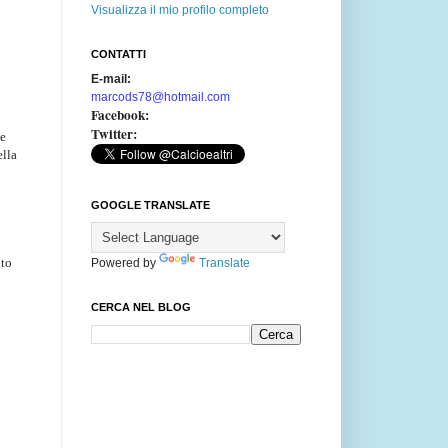
Visualizza il mio profilo completo
CONTATTI
E-mail:
marcods78@hotmail.com
Facebook:
Twitter:
he
ella
GOOGLE TRANSLATE
ito
Powered by
Translate
CERCA NEL BLOG