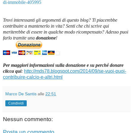
di-immobile-405995
Trovi interessanti gli argomenti di questo blog? Ti piacerebbe
contribuire a mantenerlo in vita? Senti che chi scrive qui
meriterebbe di essere in qualche modo ricompensato? Adesso puoi
farlo tramite una
donazione
!
Per maggiori informazioni sulla donazione e su perché donare
clicca qui
:
http://mds78.blogspot.com/2014/09/se-vuoi-puoi-
contribuire-calcio-e-altri.html
Marco De Santis
alle
22:51
Condividi
Nessun commento:
Posta un commento