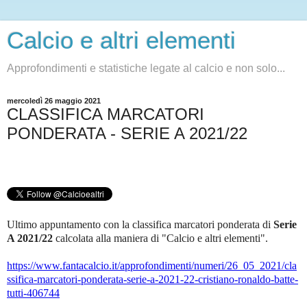
Calcio e altri elementi
Approfondimenti e statistiche legate al calcio e non solo...
mercoledì 26 maggio 2021
CLASSIFICA MARCATORI
PONDERATA - SERIE A 2021/22
Ultimo appuntamento con la classifica marcatori ponderata di
Serie
A 2021/22
c
alcolata alla maniera di "Calcio e altri elementi".
https://www.fantacalcio.it/approfondimenti/numeri/26_05_2021/cla
ssifica-marcatori-ponderata-serie-a-2021-22-cristiano-ronaldo-batte-
tutti-406744