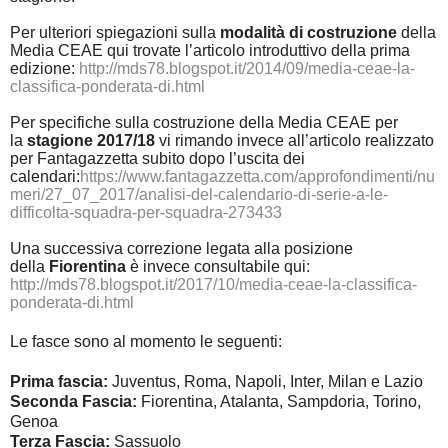
Per ulteriori spiegazioni sulla
modalità di costruzione
della
Media CEAE qui trovate l’articolo introduttivo della prima
edizione:
http://mds78.blogspot.it/2014/09/media-ceae-la-
classifica-ponderata-di.html
Per specifiche sulla costruzione della Media CEAE per
la
stagione 2017/18
vi rimando invece all’articolo realizzato
per Fantagazzetta subito dopo l’uscita dei
calendari:
https://www.fantagazzetta.com/approfondimenti/nu
meri/27_07_2017/analisi-del-calendario-di-serie-a-le-
difficolta-squadra-per-squadra-273433
Una successiva correzione legata alla posizione
della
Fiorentina
è invece consultabile qui:
http://mds78.blogspot.it/2017/10/media-ceae-la-classifica-
ponderata-di.html
Le fasce sono al momento le seguenti:
Prima fascia:
Juventus, Roma, Napoli, Inter, Milan e Lazio
Seconda Fascia:
Fiorentina, Atalanta, Sampdoria, Torino,
Genoa
Terza Fascia:
Sassuolo