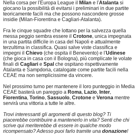
Nella corsa per l'Europa League il
Milan
e l'
Atalanta
si
giocano la possibilità di evitarsi i preliminari in due partite
teoricamente facili ma che possono nascondere grosse
insidie (Milan-Fiorentina e Cagliari-Atalanta).
Fra le cinque squadre che lottano per la salvezza quella
messa peggio sembra essere il
Crotone
, unica impegnata
in una partita difficile in casa del Napoli e attualmente
terzultima in classifica. Quasi salve viste classifica e
impegni il
Chievo
(che ospita il Benevento) e l'
Udinese
(che gioca in casa con il Bologna), più complicate le volate
finali di
Cagliari
e
Spal
che ospitano rispettivamente
Atalanta e Sampdoria, catalogate come partite facili nella
CEAE ma non semplicissime da vincere.
Nel prossimo turno per mantenere il loro punteggio in Media
CEAE basterà un pareggio a
Roma
,
Lazio
,
Inter
,
Fiorentina
,
Torino
,
Sassuolo
,
Crotone
e
Verona
mentre
servirà una vittoria a tutte le altre.
Trovi interessanti gli argomenti di questo blog? Ti
piacerebbe contribuire a mantenerlo in vita? Senti che chi
scrive qui meriterebbe di essere in qualche modo
ricompensato? Adesso puoi farlo tramite una
donazione
!