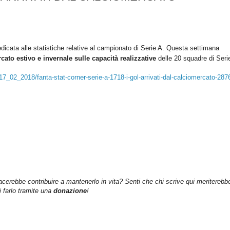
dicata alle statistiche relative al campionato di Serie A.
Questa settimana
rcato estivo e invernale sulle capacità realizzative
delle 20 squadre di Seri
17_02_2018/fanta-stat-corner-serie-a-1718-i-gol-arrivati-dal-calciomercato-287
iacerebbe contribuire a mantenerlo in vita? Senti che chi scrive qui meriterebb
farlo tramite una
donazione
!