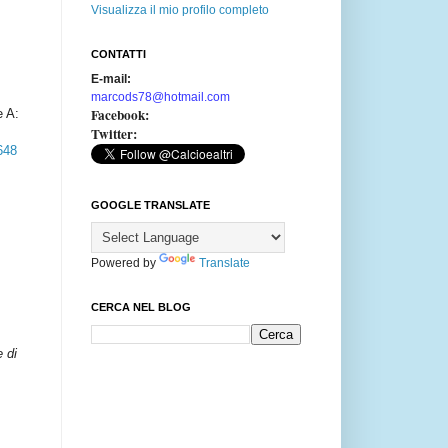
Visualizza il mio profilo completo
CONTATTI
E-mail:
marcods78@hotmail.com
Facebook:
e A
:
Twitter:
648
GOOGLE TRANSLATE
Powered by
Translate
CERCA NEL BLOG
e di