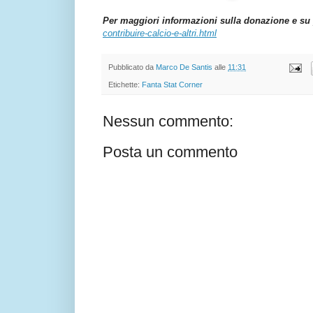
Per maggiori informazioni sulla donazione e su 
contribuire-calcio-e-altri.html
Pubblicato da
Marco De Santis
alle
11:31
Etichette:
Fanta Stat Corner
Nessun commento:
Posta un commento