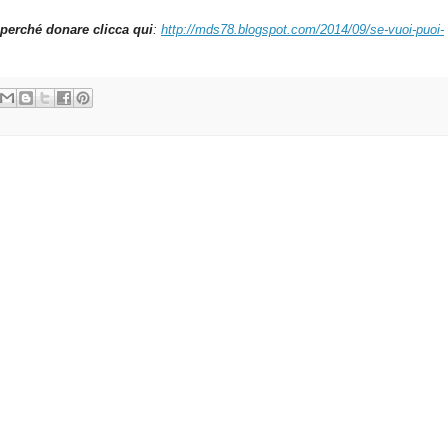
perché donare clicca qui
:
http://mds78.blogspot.com/2014/09/se-vuoi-puoi-