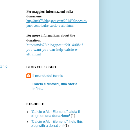
Per maggiori informazioni sulla
donazione:
http://mds78.blogspot.com/2014/09/se-vuoi-
puoi-contribuire-calcio-e-altri.html
For more informations about the
donation:
http://mds78.blogspot.it/2014/08/if-
you-want-you-can-help-calcio-e-
altri.html
cchio
BLOG CHE SEGUO
Il mondo del tennis
Calcio e dintorni, una storia
infinita
ETICHETTE
"Calcio e Altri Elementi": aiuta il
blog con una donazione!
(1)
"Calcio e Altri Elementi": help this
blog with a donation!
(1)