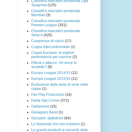
Classifica marcatori ponderata Liga
Spagnola
(125)
Classifica marcatori ponderata
Mondiali
(3)
Classifica marcatori ponderata
Premier League
(351)
Classifica marcatori ponderata
Serie A
(420)
Compresse di calcio
(17)
Coppa Intercontinentale
(1)
Coppe Europee: le migliori
performance per nazione
(2)
Difesa o attacco: chi vince lo
scudetto?
(8)
Europa League 2014/15
(11)
Europa League 2015/16
(11)
Evoluzione delle teste di serie nelle
coppe
(1)
Fair Play Finanziario
(10)
Fanta Stat Corner
(372)
Gallianismi
(16)
Gialappa's Band
(1)
Giocatori: statistiche
(64)
Le Nazionali che non esistono
(1)
Le grandi perdenti (e vincenti) delle