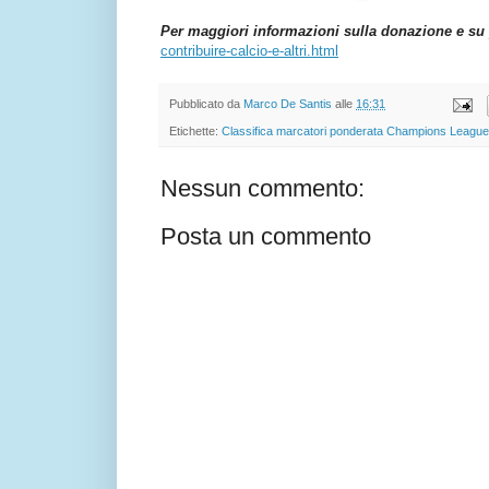
Per maggiori informazioni sulla donazione e su 
contribuire-calcio-e-altri.html
Pubblicato da
Marco De Santis
alle
16:31
Etichette:
Classifica marcatori ponderata Champions League
Nessun commento:
Posta un commento