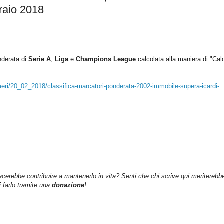
raio 2018
nderata di
Serie A
,
Liga
e
Champions League
c
alcolata alla maniera di "Cal
ri/20_02_2018/classifica-marcatori-ponderata-2002-immobile-supera-icardi-
iacerebbe contribuire a mantenerlo in vita? Senti che chi scrive qui meriterebb
farlo tramite una
donazione
!