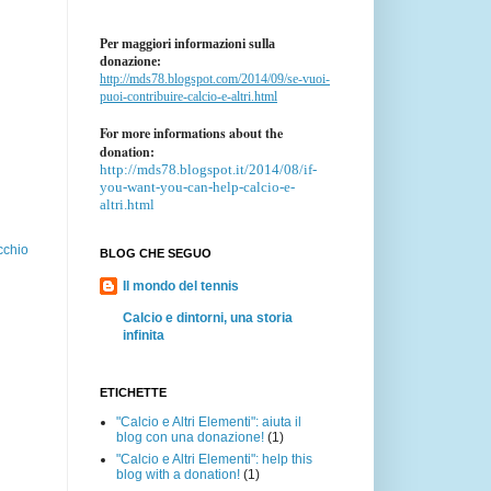
Per maggiori informazioni sulla
donazione:
http://mds78.blogspot.com/2014/09/se-vuoi-
puoi-contribuire-calcio-e-altri.html
For more informations about the
donation:
http://mds78.blogspot.it/2014/08/if-
you-want-you-can-help-calcio-e-
altri.html
cchio
BLOG CHE SEGUO
Il mondo del tennis
Calcio e dintorni, una storia
infinita
ETICHETTE
"Calcio e Altri Elementi": aiuta il
blog con una donazione!
(1)
"Calcio e Altri Elementi": help this
blog with a donation!
(1)