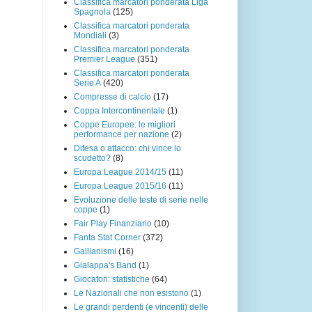
Classifica marcatori ponderata Liga
Spagnola
(125)
Classifica marcatori ponderata
Mondiali
(3)
Classifica marcatori ponderata
Premier League
(351)
Classifica marcatori ponderata
Serie A
(420)
Compresse di calcio
(17)
Coppa Intercontinentale
(1)
Coppe Europee: le migliori
performance per nazione
(2)
Difesa o attacco: chi vince lo
scudetto?
(8)
Europa League 2014/15
(11)
Europa League 2015/16
(11)
Evoluzione delle teste di serie nelle
coppe
(1)
Fair Play Finanziario
(10)
Fanta Stat Corner
(372)
Gallianismi
(16)
Gialappa's Band
(1)
Giocatori: statistiche
(64)
Le Nazionali che non esistono
(1)
Le grandi perdenti (e vincenti) delle