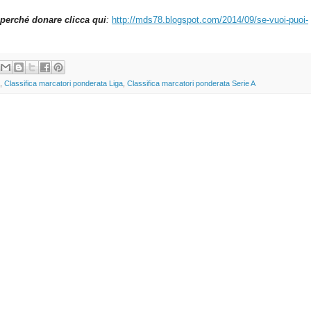
perché donare clicca qui
:
http://mds78.blogspot.com/2014/09/se-vuoi-puoi-
,
Classifica marcatori ponderata Liga
,
Classifica marcatori ponderata Serie A