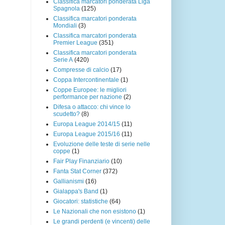
Classifica marcatori ponderata Liga
Spagnola
(125)
Classifica marcatori ponderata
Mondiali
(3)
Classifica marcatori ponderata
Premier League
(351)
Classifica marcatori ponderata
Serie A
(420)
Compresse di calcio
(17)
Coppa Intercontinentale
(1)
Coppe Europee: le migliori
performance per nazione
(2)
Difesa o attacco: chi vince lo
scudetto?
(8)
Europa League 2014/15
(11)
Europa League 2015/16
(11)
Evoluzione delle teste di serie nelle
coppe
(1)
Fair Play Finanziario
(10)
Fanta Stat Corner
(372)
Gallianismi
(16)
Gialappa's Band
(1)
Giocatori: statistiche
(64)
Le Nazionali che non esistono
(1)
Le grandi perdenti (e vincenti) delle