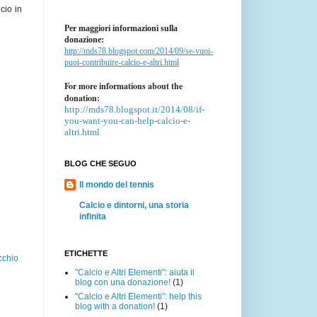
cio in
Per maggiori informazioni sulla
donazione:
http://mds78.blogspot.com/2014/09/se-vuoi-
puoi-contribuire-calcio-e-altri.html
For more informations about the
donation:
http://mds78.blogspot.it/2014/08/if-
you-want-you-can-help-calcio-e-
altri.html
BLOG CHE SEGUO
Il mondo del tennis
Calcio e dintorni, una storia
infinita
ETICHETTE
cchio
"Calcio e Altri Elementi": aiuta il
blog con una donazione!
(1)
"Calcio e Altri Elementi": help this
blog with a donation!
(1)