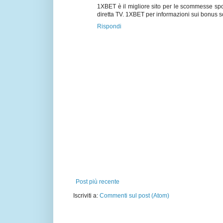
1XBET è il migliore sito per le scommesse spor
diretta TV. 1XBET per informazioni sui bonus s
Rispondi
Post più recente
Iscriviti a:
Commenti sul post (Atom)