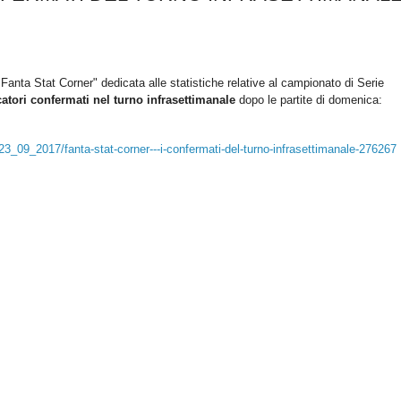
anta Stat Corner" dedicata alle statistiche relative al campionato di Serie
atori confermati nel turno infrasettimanale
dopo le partite di domenica
:
23_09_2017/fanta-stat-corner---i-confermati-del-turno-infrasettimanale-276267