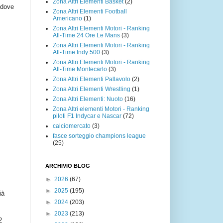
Zona Altri Elementi Basket
(2)
 dove
Zona Altri Elementi Football
Americano
(1)
Zona Altri Elementi Motori - Ranking
All-Time 24 Ore Le Mans
(3)
Zona Altri Elementi Motori - Ranking
All-Time Indy 500
(3)
Zona Altri Elementi Motori - Ranking
All-Time Montecarlo
(3)
Zona Altri Elementi Pallavolo
(2)
Zona Altri Elementi Wrestling
(1)
Zona Altri Elementi: Nuoto
(16)
Zona Altri elementi Motori - Ranking
piloti F1 Indycar e Nascar
(72)
calciomercato
(3)
fasce sorteggio champions league
(25)
ARCHIVIO BLOG
►
2026
(67)
►
2025
(195)
ià
►
2024
(203)
►
2023
(213)
2