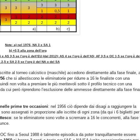
Note: a) nel 1976, NA 3 e SA 1
b) +0,5 alla zona dell’org
5 e AS 3,5 se l’org è dell’EU (dal 2012); AS 4 se l’org è dell’AS; AF 3,5 e OC 1,5 se l’org è de
 2,5 e SA 2,5 se l’org è del NA o del SA
iscritte al torneo calcistico (maschile) accedono direttamente alla fase finale, 
956
che si allestiscono le eliminatorie per ridurre a 16 le finaliste con una
uindi non volta a premiare le più meritevoli sotto il profilo tecnico con una
da cui però riprendono l’esclusione delle ammesse direttamente alla fase fina
nelle prime tre occasioni
: nel 1956 ciò dipende dai disagi a raggiungere la
no assegnati in proporzione alle iscritte di ogni zona (da qui i 6 biglietti per
ttesco
: se le eliminatorie sono volte a scremare a 16 le concorrenti, alla fase 
nunce.
ll’OC fino a Seoul 1988 è talmente episodica da poter tranquillamente essere