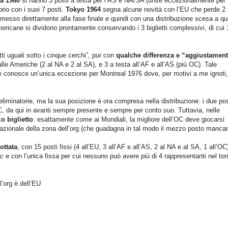
a 1960
si hanno 3 posti a testa per l’AS e NA/SA (unite eccezionalmente per
brio con i suoi 7 posti.
Tokyo 1964
segna alcune novità con l’EU che perde 2 
mmesso direttamente alla fase finale e quindi con una distribuzione scesa a qu
mericane si dividono prontamente conservando i 3 biglietti complessivi, di cui 
tti uguali sotto i cinque cerchi”, pur con
qualche differenza e “aggiustamen
lle Americhe (2 al NA e 2 al SA), e 3 a testa all’AF e all’AS (più OC). Tale
 conosce un’unica eccezione per Montreal 1976 dove, per motivi a me ignoti,
 eliminatorie, ma la sua posizione è ora compresa nella distribuzione: i due pos
C, da qui in avanti sempre presente e sempre per conto suo. Tuttavia, nelle
o biglietto
: esattamente come ai Mondiali, la migliore dell’OC deve giocarsi
 nazionale della zona dell’org (che guadagna in tal modo il mezzo posto mancan
ottata
, con 15 posti fissi (4 all’EU, 3 all’AF e all’AS, 2 al NA e al SA, 1 all’OC)
oc
e con l’unica fissa per cui nessuno può avere più di 4 rappresentanti nel to
l’org è dell’EU