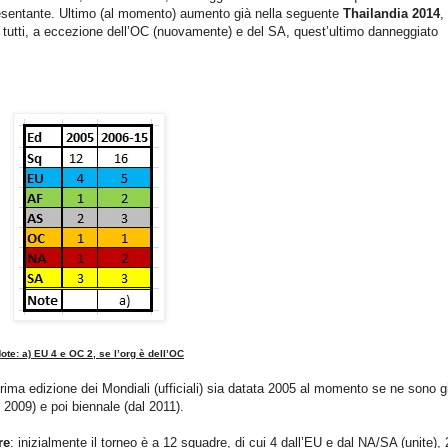
resentante. Ultimo (al momento) aumento già nella seguente
Thailandia 2014
,
r tutti, a eccezione dell’OC (nuovamente) e del SA, quest’ultimo danneggiato
ote: a) EU 4 e OC 2, se l’org è dell’OC
prima edizione dei Mondiali (ufficiali) sia datata 2005 al momento se ne sono g
 2009) e poi biennale (dal 2011).
re
: inizialmente il torneo è a 12 squadre, di cui 4 dall’EU e dal NA/SA (unite), 