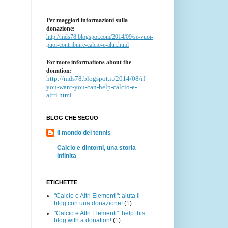
Per maggiori informazioni sulla
donazione:
http://mds78.blogspot.com/2014/09/se-vuoi-
puoi-contribuire-calcio-e-altri.html
For more informations about the
donation:
http://mds78.blogspot.it/2014/08/if-
you-want-you-can-help-calcio-e-
altri.html
BLOG CHE SEGUO
Il mondo del tennis
Calcio e dintorni, una storia
infinita
ETICHETTE
"Calcio e Altri Elementi": aiuta il
blog con una donazione!
(1)
"Calcio e Altri Elementi": help this
blog with a donation!
(1)