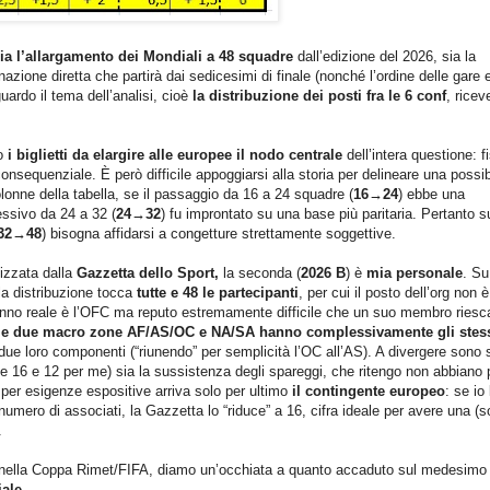
 sia l’allargamento dei Mondiali a 48 squadre
dall’edizione del 2026, sia la
nazione diretta che partirà dai sedicesimi di finale (nonché l’ordine delle gare e
uardo il tema dell’analisi, cioè
la distribuzione dei posti fra le 6 conf
, rice
io
i biglietti da elargire alle europee il nodo centrale
dell’intera questione: f
nsequenziale. È però difficile appoggiarsi alla storia per delineare una possib
lonne della tabella, se il passaggio da 16 a 24 squadre (
16
→
24
) ebbe una
cessivo da 24 a 32 (
24
→
32
) fu improntato su una base più paritaria. Pertanto s
32
→
48
) bisogna affidarsi a congetture strettamente soggettive.
tizzata dalla
Gazzetta dello Sport,
la seconda (
2026 B
) è
mia personale
. Su
la distribuzione tocca
tutte e 48 le partecipanti
, per cui il posto dell’org non è
danno reale è l’OFC ma reputo estremamente difficile che un suo membro riesc
le due macro zone AF/AS/OC e NA/SA hanno complessivamente gli stes
due loro componenti (“riunendo” per semplicità l’OC all’AS). A divergere sono s
a e 16 e 12 per me) sia la sussistenza degli spareggi, che ritengo non abbiano 
, per esigenze espositive arriva solo per ultimo
il contingente europeo
: se io 
numero di associati, la Gazzetta lo “riduce” a 16, cifra ideale per avere una (s
.
one nella Coppa Rimet/FIFA, diamo un’occhiata a quanto accaduto sul medesimo
iale
.