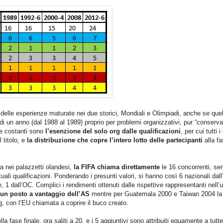
 delle esperienze maturate nei due storici, Mondiali e Olimpiadi, anche se quel
 di un anno (dal 1988 al 1989) proprio per problemi organizzativi, pur “conserv
tre costanti sono
l’esenzione del solo org dalle qualificazioni
, per cui tutti i
 titolo, e
la distribuzione che copre l’intero lotto delle partecipanti
alla f
na nei palazzetti olandesi,
la FIFA chiama direttamente
le 16 concorrenti, se
ntuali qualificazioni. Ponderando i presunti valori, si hanno così 6 nazionali dal
, 1 dall’OC. Complici i rendimenti ottenuti dalle rispettive rappresentanti nell’
 un posto a vantaggio dell’AS
mentre per Guatemala 2000 e Taiwan 2004 la
g, con l’EU chiamata a coprire il buco creato.
 della fase finale, ora saliti a 20, e i 5 aggiuntivi sono attribuiti equamente a tutte