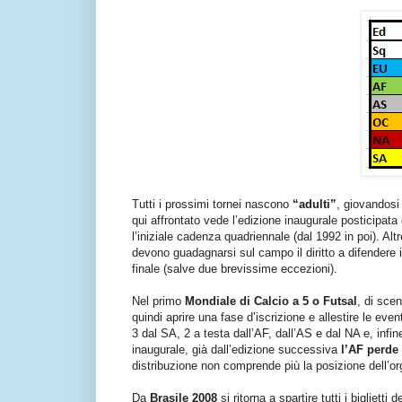
Tutti i prossimi tornei nascono
“adulti”
, giovandosi
qui affrontato vede l’edizione inaugurale posticipata
l’iniziale cadenza quadriennale (dal 1992 in poi). Al
devono guadagnarsi sul campo il diritto a difendere il
finale (salve due brevissime eccezioni).
Nel primo
Mondiale di Calcio a 5 o Futsal
, di sce
quindi aprire una fase d’iscrizione e allestire le eve
3 dal SA, 2 a testa dall’AF, dall’AS e dal NA e, infine
inaugurale, già dall’edizione successiva
l’AF perde
distribuzione non comprende più la posizione dell’or
Da
Brasile 2008
si ritorna a spartire tutti i biglietti