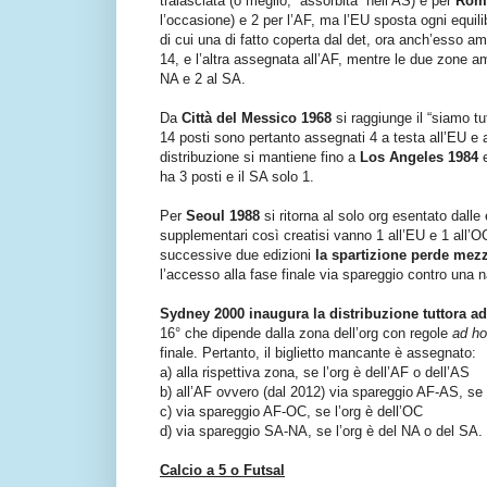
tralasciata (o meglio, “assorbita” nell’AS) e per
Rom
l’occasione) e 2 per l’AF, ma l’EU sposta ogni equili
di cui una di fatto coperta dal det, ora anch’esso a
14, e l’altra assegnata all’AF, mentre le due zone a
NA e 2 al SA.
Da
Città del Messico 1968
si raggiunge il “siamo tu
14 posti sono pertanto assegnati 4 a testa all’EU e a
distribuzione si mantiene fino a
Los Angeles 1984
e
ha 3 posti e il SA solo 1.
Per
Seoul 1988
si ritorna al solo org esentato dalle
supplementari così creatisi vanno 1 all’EU e 1 all’O
successive due edizioni
la spartizione perde mezz
l’accesso alla fase finale via spareggio contro una
Sydney 2000 inaugura la distribuzione tuttora ad
16° che dipende dalla zona dell’org con regole
ad h
finale. Pertanto, il biglietto mancante è assegnato:
a) alla rispettiva zona, se l’org è dell’AF o dell’AS
b) all’AF ovvero (dal 2012) via spareggio AF-AS, se 
c) via spareggio AF-OC, se l’org è dell’OC
d) via spareggio SA-NA, se l’org è del NA o del SA.
Calcio a 5 o Futsal