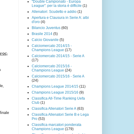
"Double Campionato - Europa
League": per la storia è difficile
(1)
Allenatori: Scudetto e addio
(1)
Apertura e Clausura in Serie A: albi
d'oro
(4)
Bilancio Juventus
(60)
Brasile 2014
(5)
Calcio Giovanile
(5)
Calciomercato 2014/15 -
Champions League
(17)
ll’OC;
Calciomercato 2014/15 - Serie A
(17)
Calciomercato 2015/16 -
a
Champions League
(24)
Calciomercato 2015/16 - Serie A
(24)
le,
Champions League 2014/15
(11)
Champions League 2015/16
(9)
Classifica All-Time Ranking Uefa
Club
(1)
Classifica Allenatori Serie A
(63)
finale
Classifica Allenatori Serie B e Lega
Pro
(53)
Classifica marcatori ponderata
Champions League
(179)