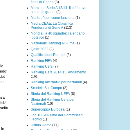
finali di Coppa
(3)
Marcatori Serie A 13/14: il più bravo
contro le grandi
(2)
Market Pool: come funziona
(1)
Media CEAE: La Classifica
Ponderata di Serie A
(113)
Mondiali a 40 squadre: calendario
ipotetico
(1)
Nazionali: Ranking All-Time
(1)
Qatar 2022
(2)
Qualificazioni Europei
(3)
Ranking FIFA
(4)
lo
Ranking Uefa
(7)
ando”
Ranking Uefa 2014/15: Andamento
(16)
 det
ase
Ranking alternativi per nazionali
(4)
Scudetti Sul Campo
(2)
Storia del Ranking UEFA
(8)
nza
Storia del Ranking Uefa per
l’EU,
Nazionali
(10)
uscita
Supercoppa Europea
(1)
Top 100 All-Time dei Commissari
Tecnici
(1)
Ultimo Uomo
(77)
 le