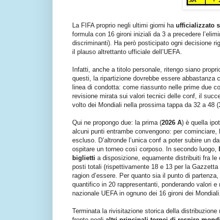
La FIFA proprio negli ultimi giorni ha
ufficializzato
formula con 16 gironi iniziali da 3 a precedere l’elimi
discriminanti). Ha però posticipato ogni decisione rig
il plauso altrettanto ufficiale dell’UEFA.
Infatti, anche a titolo personale, ritengo siano propr
questi, la ripartizione dovrebbe essere abbastanza co
linea di condotta: come riassunto nelle prime due co
revisione mirata sui valori tecnici delle conf, il suc
volto dei Mondiali nella prossima tappa da 32 a 48 (
Qui ne propongo due: la prima (
2026 A
) è quella ipo
alcuni punti entrambe convengono: per cominciare, 
escluso. D’altronde l’unica conf a poter subire un 
ospitare un torneo così corposo. In secondo luogo,
biglietti
a disposizione, equamente distribuiti fra le 
posti totali (rispettivamente 18 e 13 per la Gazzett
ragion d’essere. Per quanto sia il punto di partenza
quantifico in 20 rappresentanti, ponderando valori e 
nazionale UEFA in ognuno dei 16 gironi dei Mondiali
Terminata la rivisitazione storica della distribuzi
fronte negli
altri principali tornei di respiro mond