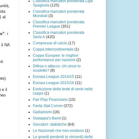
Classifica marcatori ponderata Liga
Spagnola
(125)
unità,
ota
Classifica marcatori ponderata
Mondiali
(3)
1 al
Classifica marcatori ponderata
Premier League
(351)
Classifica marcatori ponderata
to”
: i
Serie A
(420)
Compresse di calcio
(17)
 il NA
Coppa Intercontinentale
(1)
Coppe Europee: le migliori
performance per nazione
(2)
ti
Difesa o attacco: chi vince lo
scudetto?
(8)
Europa League 2014/15
(11)
te).
Europa League 2015/16
(11)
Evoluzione delle teste di serie nelle
 e il
coppe
(1)
rneo
Fair Play Finanziario
(10)
Fanta Stat Corner
(372)
Gallianismi
(16)
Gialappa's Band
(1)
Giocatori: statistiche
(64)
Le Nazionali che non esistono
(1)
Le grandi perdenti (e vincenti) delle