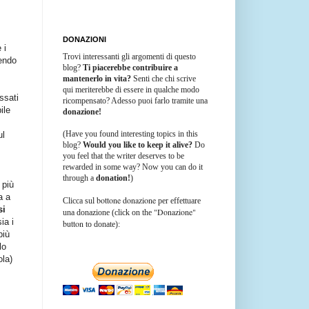
DONAZIONI
 i
Trovi interessanti gli argomenti di questo
vendo
blog?
Ti piacerebbe contribuire a
mantenerlo in vita?
Senti che chi scrive
qui meriterebbe di essere in qualche modo
issati
ricompensato? Adesso puoi farlo tramite una
ile
donazione!
(Have you found interesting topics in this
ul
blog?
Would you like to keep it alive?
Do
you feel that the writer deserves to be
rewarded in some way? Now you can do it
through a
donation!
)
 più
a a
bottone donazione
Clicca sul
per effettuare
si
"Donazione"
una donazione (click on the
ia i
button
to donate):
più
lo
ola)