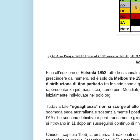
c) AF 4 se l’org è dell’EU (fino al 2008) ovvero dell’AF; AF 3,
NA
Fino all’edizione di
Helsinki 1952
tutte le nazionali 
prescindere dal numero, ed è solo da
Melbourne 1
distribuzione di tipo paritario
fra le varie zone e q
rappresentanza più massiccia, come per i Mondiali, 
inizialmente individuate nel solo org.
Tuttavia tale
“uguaglianza” non si scorge affatto 
scomoda sede australiana e sostanzialmente i posti so
l’AS). Lo scenario definitivo è però francamente
gro
si ritrovano in 11 dopo un susseguirsi continuo di ri
Chiuso il capitolo 1956, la presenza di nazionali de