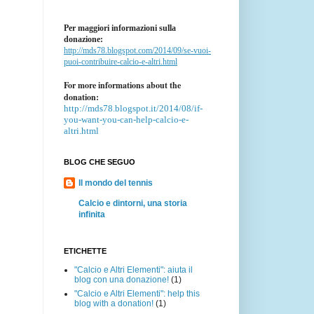
Per maggiori informazioni sulla
donazione:
http://mds78.blogspot.com/2014/09/se-vuoi-
puoi-contribuire-calcio-e-altri.html
For more informations about the
donation:
http://mds78.blogspot.it/2014/08/if-
you-want-you-can-help-calcio-e-
altri.html
BLOG CHE SEGUO
Il mondo del tennis
Calcio e dintorni, una storia
infinita
ETICHETTE
"Calcio e Altri Elementi": aiuta il
blog con una donazione!
(1)
"Calcio e Altri Elementi": help this
blog with a donation!
(1)