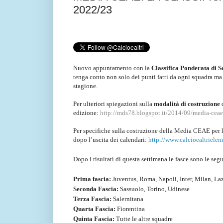
2022/23
Nuovo appuntamento con la
Classifica Ponderata di S
tenga conto non solo dei punti fatti da ogni squadra ma 
stagione.
Per ulteriori spiegazioni sulla
modalità di costruzione
edizione:
http://mds78.blogspot.it/2014/09/media-ceae-
Per specifiche sulla costruzione della Media CEAE per 
dopo l’uscita dei calendari:
http://www.calcioealtriele
Dopo i risultati di questa settimana le fasce sono le seg
Prima fascia:
Juventus, Roma, Napoli, Inter, Milan, Laz
Seconda Fascia:
Sassuolo, Torino, Udinese
Terza Fascia:
Salernitana
Quarta Fascia:
Fiorentina
Quinta Fascia:
Tutte le altre squadre