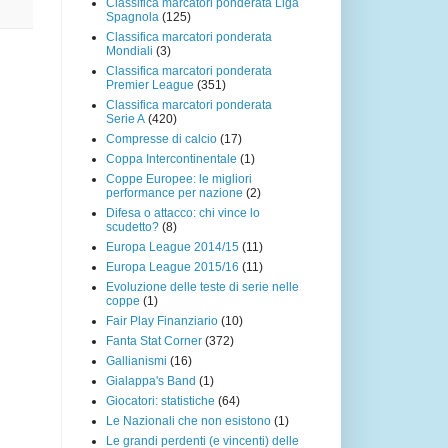
Classifica marcatori ponderata Liga
Spagnola
(125)
Classifica marcatori ponderata
Mondiali
(3)
Classifica marcatori ponderata
Premier League
(351)
Classifica marcatori ponderata
Serie A
(420)
Compresse di calcio
(17)
Coppa Intercontinentale
(1)
Coppe Europee: le migliori
performance per nazione
(2)
Difesa o attacco: chi vince lo
scudetto?
(8)
Europa League 2014/15
(11)
Europa League 2015/16
(11)
Evoluzione delle teste di serie nelle
coppe
(1)
Fair Play Finanziario
(10)
Fanta Stat Corner
(372)
Gallianismi
(16)
Gialappa's Band
(1)
Giocatori: statistiche
(64)
Le Nazionali che non esistono
(1)
Le grandi perdenti (e vincenti) delle