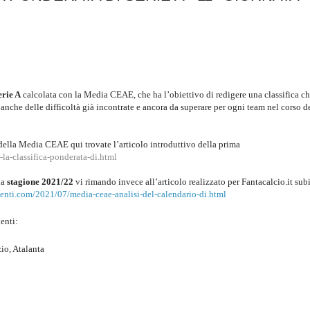
erie A
calcolata con la Media CEAE, che ha l’obiettivo di redigere una classifica c
anche delle difficoltà già incontrate e ancora da superare per ogni team nel corso d
della Media CEAE qui trovate l’articolo introduttivo della prima
la-classifica-ponderata-di.html
la
stagione 2021/22
vi rimando invece all’articolo realizzato per Fantacalcio.it sub
menti.com/2021/07/media-ceae-analisi-del-calendario-di.html
uenti:
io, Atalanta