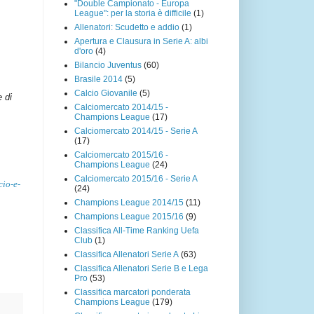
"Double Campionato - Europa
League": per la storia è difficile
(1)
Allenatori: Scudetto e addio
(1)
Apertura e Clausura in Serie A: albi
d'oro
(4)
Bilancio Juventus
(60)
Brasile 2014
(5)
Calcio Giovanile
(5)
e di
Calciomercato 2014/15 -
Champions League
(17)
Calciomercato 2014/15 - Serie A
(17)
Calciomercato 2015/16 -
Champions League
(24)
Calciomercato 2015/16 - Serie A
cio-e-
(24)
Champions League 2014/15
(11)
Champions League 2015/16
(9)
Classifica All-Time Ranking Uefa
Club
(1)
Classifica Allenatori Serie A
(63)
Classifica Allenatori Serie B e Lega
Pro
(53)
Classifica marcatori ponderata
Champions League
(179)