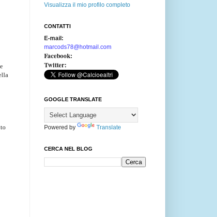
Visualizza il mio profilo completo
CONTATTI
E-mail:
marcods78@hotmail.com
Facebook:
Twitter:
he
ella
GOOGLE TRANSLATE
ito
Powered by
Translate
CERCA NEL BLOG