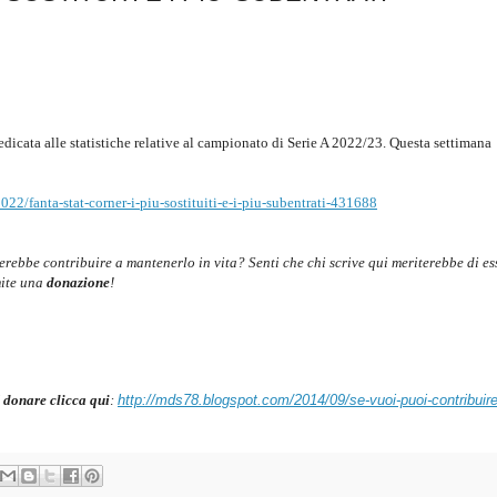
dedicata alle statistiche relative al campionato di Serie A 2022/23. Questa settimana
022/fanta-stat-corner-i-piu-sostituiti-e-i-piu-subentrati-431688
cerebbe contribuire a mantenerlo in vita? Senti che chi scrive qui meriterebbe di es
mite una
donazione
!
 donare clicca qui
:
http://mds78.blogspot.com/2014/09/se-vuoi-puoi-contribuire