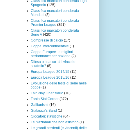
Classifica marcatori ponderata Liga
Spagnola
(125)
Classifica marcatori ponderata
Mondiali
(3)
Classifica marcatori ponderata
Premier League
(351)
Classifica marcatori ponderata
Serie A
(420)
Compresse di calcio
(17)
Coppa Intercontinentale
(1)
Coppe Europee: le migliori
performance per nazione
(2)
Difesa o attacco: chi vince lo
scudetto?
(8)
Europa League 2014/15
(11)
Europa League 2015/16
(11)
Evoluzione delle teste di serie nelle
coppe
(1)
Fair Play Finanziario
(10)
Fanta Stat Corner
(372)
Gallianismi
(16)
Gialappa's Band
(1)
Giocatori: statistiche
(64)
Le Nazionali che non esistono
(1)
Le grandi perdenti (e vincenti) delle