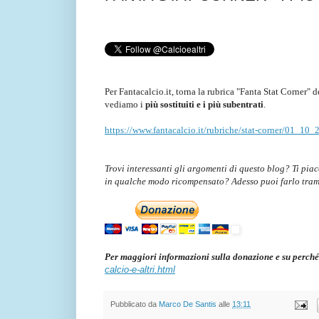
Per Fantacalcio.it, torna la rubrica "Fanta Stat Corner" 
vediamo i
più sostituiti e i più subentrati
.
https://www.fantacalcio.it/rubriche/stat-corner/01_10_2
Trovi interessanti gli argomenti di questo blog? Ti pia
in qualche modo ricompensato? Adesso puoi farlo tra
Per maggiori informazioni sulla donazione e su perché
calcio-e-altri.html
Pubblicato da
Marco De Santis
alle
13:11