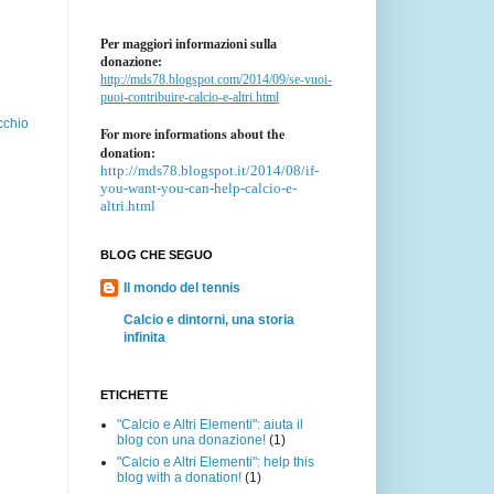
Per maggiori informazioni sulla
donazione:
http://mds78.blogspot.com/2014/09/se-vuoi-
puoi-contribuire-calcio-e-altri.html
cchio
For more informations about the
donation:
http://mds78.blogspot.it/2014/08/if-
you-want-you-can-help-calcio-e-
altri.html
BLOG CHE SEGUO
Il mondo del tennis
Calcio e dintorni, una storia
infinita
ETICHETTE
"Calcio e Altri Elementi": aiuta il
blog con una donazione!
(1)
"Calcio e Altri Elementi": help this
blog with a donation!
(1)