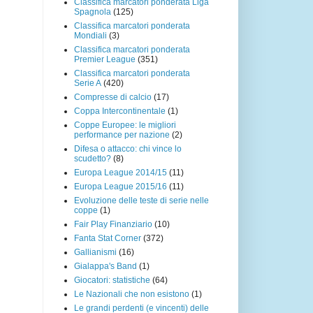
Classifica marcatori ponderata Liga
Spagnola
(125)
Classifica marcatori ponderata
Mondiali
(3)
Classifica marcatori ponderata
Premier League
(351)
Classifica marcatori ponderata
Serie A
(420)
Compresse di calcio
(17)
Coppa Intercontinentale
(1)
Coppe Europee: le migliori
performance per nazione
(2)
Difesa o attacco: chi vince lo
scudetto?
(8)
Europa League 2014/15
(11)
Europa League 2015/16
(11)
Evoluzione delle teste di serie nelle
coppe
(1)
Fair Play Finanziario
(10)
Fanta Stat Corner
(372)
Gallianismi
(16)
Gialappa's Band
(1)
Giocatori: statistiche
(64)
Le Nazionali che non esistono
(1)
Le grandi perdenti (e vincenti) delle