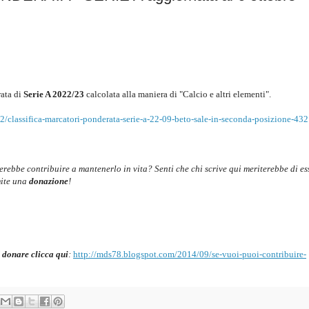
ata di
Serie A 2022/23
c
alcolata alla maniera di "Calcio e altri elementi".
/classifica-marcatori-ponderata-serie-a-22-09-beto-sale-in-seconda-posizione-43
cerebbe contribuire a mantenerlo in vita? Senti che chi scrive qui meriterebbe di es
mite una
donazione
!
 donare clicca qui
:
http://mds78.blogspot.com/2014/09/se-vuoi-puoi-contribuire-