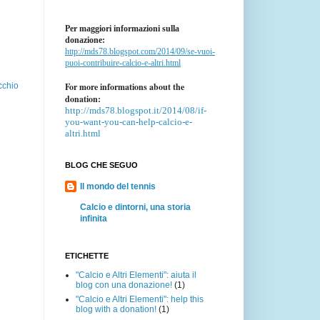
Per maggiori informazioni sulla
donazione:
http://mds78.blogspot.com/2014/09/se-vuoi-
puoi-contribuire-calcio-e-altri.html
For more informations about the
cchio
donation:
http://mds78.blogspot.it/2014/08/if-
you-want-you-can-help-calcio-e-
altri.html
BLOG CHE SEGUO
Il mondo del tennis
Calcio e dintorni, una storia
infinita
ETICHETTE
"Calcio e Altri Elementi": aiuta il
blog con una donazione!
(1)
"Calcio e Altri Elementi": help this
blog with a donation!
(1)