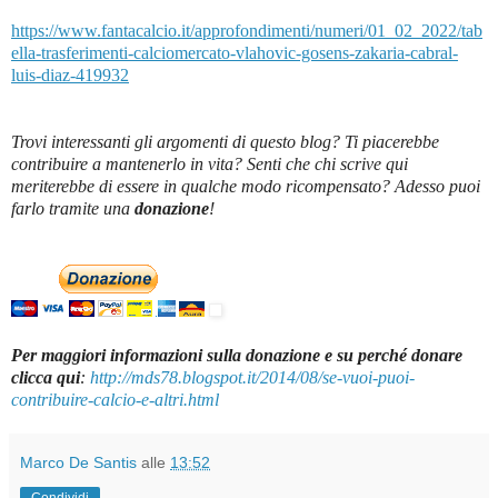
https://www.fantacalcio.it/approfondimenti/numeri/01_02_2022/tab
ella-trasferimenti-calciomercato-vlahovic-gosens-zakaria-cabral-
luis-diaz-419932
Trovi interessanti gli argomenti di questo blog? Ti piacerebbe
contribuire a mantenerlo in vita? Senti che chi scrive qui
meriterebbe di essere in qualche modo ricompensato? Adesso puoi
farlo tramite una
donazione
!
Per maggiori informazioni sulla donazione e su perché donare
clicca qui
:
http://mds78.blogspot.it/2014/08/se-vuoi-puoi-
contribuire-calcio-e-altri.html
Marco De Santis
alle
13:52
Condividi