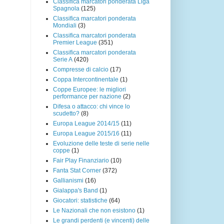
Classifica marcatori ponderata Liga
Spagnola
(125)
Classifica marcatori ponderata
Mondiali
(3)
Classifica marcatori ponderata
Premier League
(351)
Classifica marcatori ponderata
Serie A
(420)
Compresse di calcio
(17)
Coppa Intercontinentale
(1)
Coppe Europee: le migliori
performance per nazione
(2)
Difesa o attacco: chi vince lo
scudetto?
(8)
Europa League 2014/15
(11)
Europa League 2015/16
(11)
Evoluzione delle teste di serie nelle
coppe
(1)
Fair Play Finanziario
(10)
Fanta Stat Corner
(372)
Gallianismi
(16)
Gialappa's Band
(1)
Giocatori: statistiche
(64)
Le Nazionali che non esistono
(1)
Le grandi perdenti (e vincenti) delle