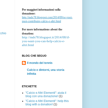
Per maggiori informazioni sulla
donazione:
http://mds78.blogspot.com/2014/09/se-vuoi-
puoi-contribuire-calcio-e-altri.html
For more informations about the
donation:
cchio
http://mds78.blogspot.it/2014/08/if-
you-want-you-can-help-calcio-e-
altri.html
BLOG CHE SEGUO
Il mondo del tennis
Calcio e dintorni, una storia
infinita
ETICHETTE
"Calcio e Altri Elementi": aiuta il
blog con una donazione!
(1)
"Calcio e Altri Elementi": help this
blog with a donation!
(1)