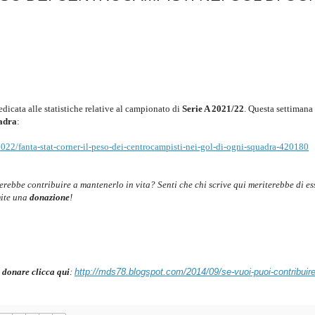
edicata alle statistiche relative al campionato di
Serie A 2021/22
.
Questa settimana
uadra
:
2022/fanta-stat-corner-il-peso-dei-centrocampisti-nei-gol-di-ogni-squadra-420180
cerebbe contribuire a mantenerlo in vita? Senti che chi scrive qui meriterebbe di es
mite una
donazione
!
 donare clicca qui
:
http://mds78.blogspot.com/2014/09/se-vuoi-puoi-contribuire