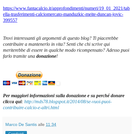
https://www.fantacalcio.it/approfondimenti/numeri/19_01_2021/tab
ella-trasferimenti-calciomercato-manduzkic-meite-duncan-jovic-
399557
Trovi interessanti gli argomenti di questo blog? Ti piacerebbe
contribuire a mantenerlo in vita? Senti che chi scrive qui
meriterebbe di essere in qualche modo ricompensato? Adesso puoi
farlo tramite una
donazione
!
Per maggiori informazioni sulla donazione e su perché donare
clicca qui
:
http://mds78.blogspot.it/2014/08/se-vuoi-puoi-
contribuire-calcio-e-altri.html
Marco De Santis
alle
11:34
Condividi