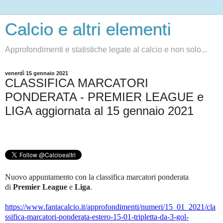
Calcio e altri elementi
Approfondimenti e statistiche legate al calcio e non solo...
venerdì 15 gennaio 2021
CLASSIFICA MARCATORI
PONDERATA - PREMIER LEAGUE e
LIGA aggiornata al 15 gennaio 2021
Nuovo appuntamento con la classifica marcatori ponderata
di
Premier League
e
Liga
.
https://www.fantacalcio.it/approfondimenti/numeri/15_01_2021/cla
ssifica-marcatori-ponderata-estero-15-01-tripletta-da-3-gol-