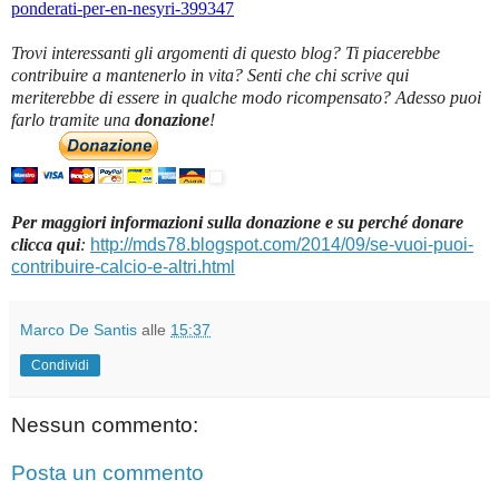
ponderati-per-en-nesyri-399347
Trovi interessanti gli argomenti di questo blog? Ti piacerebbe
contribuire a mantenerlo in vita? Senti che chi scrive qui
meriterebbe di essere in qualche modo ricompensato? Adesso puoi
farlo tramite una
donazione
!
Per maggiori informazioni sulla donazione e su perché donare
clicca qui
:
http://mds78.blogspot.com/2014/09/se-vuoi-puoi-
contribuire-calcio-e-altri.html
Marco De Santis
alle
15:37
Condividi
Nessun commento:
Posta un commento