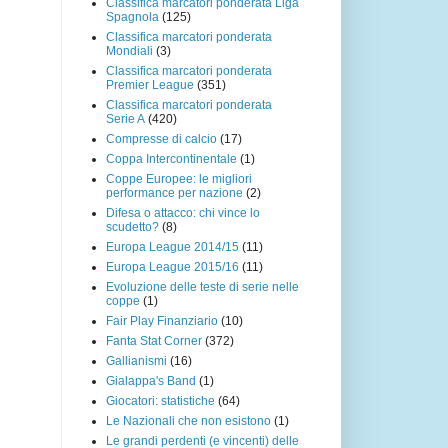
Classifica marcatori ponderata Liga
Spagnola
(125)
Classifica marcatori ponderata
Mondiali
(3)
Classifica marcatori ponderata
Premier League
(351)
Classifica marcatori ponderata
Serie A
(420)
Compresse di calcio
(17)
Coppa Intercontinentale
(1)
Coppe Europee: le migliori
performance per nazione
(2)
Difesa o attacco: chi vince lo
scudetto?
(8)
Europa League 2014/15
(11)
Europa League 2015/16
(11)
Evoluzione delle teste di serie nelle
coppe
(1)
Fair Play Finanziario
(10)
Fanta Stat Corner
(372)
Gallianismi
(16)
Gialappa's Band
(1)
Giocatori: statistiche
(64)
Le Nazionali che non esistono
(1)
Le grandi perdenti (e vincenti) delle