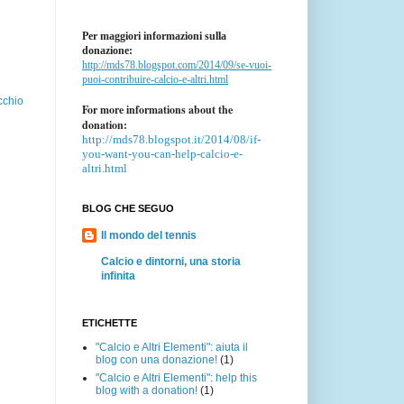
Per maggiori informazioni sulla
donazione:
http://mds78.blogspot.com/2014/09/se-vuoi-
puoi-contribuire-calcio-e-altri.html
cchio
For more informations about the
donation:
http://mds78.blogspot.it/2014/08/if-
you-want-you-can-help-calcio-e-
altri.html
BLOG CHE SEGUO
Il mondo del tennis
Calcio e dintorni, una storia
infinita
ETICHETTE
"Calcio e Altri Elementi": aiuta il
blog con una donazione!
(1)
"Calcio e Altri Elementi": help this
blog with a donation!
(1)