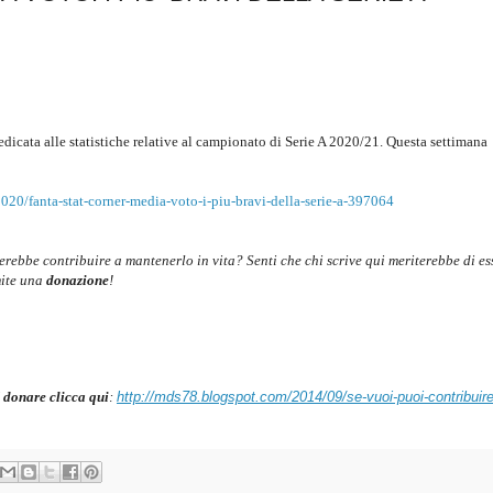
dedicata alle statistiche relative al campionato di Serie A 2020/21.
Questa settimana
2020/fanta-stat-corner-media-voto-i-piu-bravi-della-serie-a-397064
cerebbe contribuire a mantenerlo in vita? Senti che chi scrive qui meriterebbe di es
mite una
donazione
!
 donare clicca qui
:
http://mds78.blogspot.com/2014/09/se-vuoi-puoi-contribuire