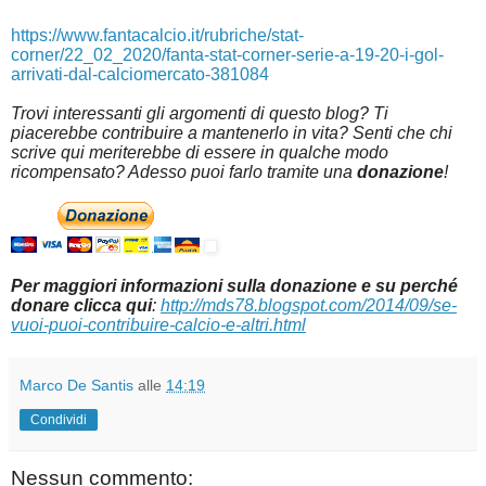
https://www.fantacalcio.it/rubriche/stat-
corner/22_02_2020/fanta-stat-corner-serie-a-19-20-i-gol-
arrivati-dal-calciomercato-381084
Trovi interessanti gli argomenti di questo blog? Ti
piacerebbe contribuire a mantenerlo in vita? Senti che chi
scrive qui meriterebbe di essere in qualche modo
ricompensato? Adesso puoi farlo tramite una
donazione
!
Per maggiori informazioni sulla donazione e su perché
donare clicca qui
:
http://mds78.blogspot.com/2014/09/se-
vuoi-puoi-contribuire-calcio-e-altri.html
Marco De Santis
alle
14:19
Condividi
Nessun commento: