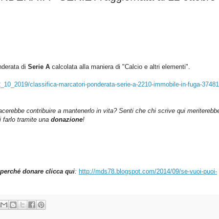
nderata di
Serie A
c
alcolata alla maniera di "Calcio e altri elementi".
22_10_2019/classifica-marcatori-ponderata-serie-a-2210-immobile-in-fuga-3748
iacerebbe contribuire a mantenerlo in vita? Senti che chi scrive qui meriterebb
farlo tramite una
donazione
!
perché donare clicca qui
:
http://mds78.blogspot.com/2014/09/se-vuoi-puoi-