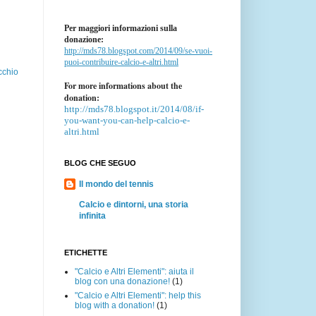
Per maggiori informazioni sulla
donazione:
http://mds78.blogspot.com/2014/09/se-vuoi-
puoi-contribuire-calcio-e-altri.html
cchio
For more informations about the
donation:
http://mds78.blogspot.it/2014/08/if-
you-want-you-can-help-calcio-e-
altri.html
BLOG CHE SEGUO
Il mondo del tennis
Calcio e dintorni, una storia
infinita
ETICHETTE
"Calcio e Altri Elementi": aiuta il
blog con una donazione!
(1)
"Calcio e Altri Elementi": help this
blog with a donation!
(1)