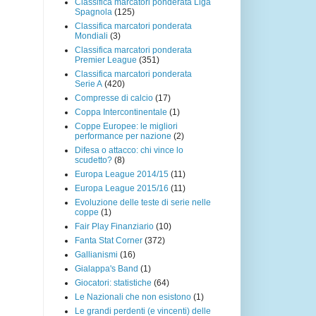
Classifica marcatori ponderata Liga
Spagnola
(125)
Classifica marcatori ponderata
Mondiali
(3)
Classifica marcatori ponderata
Premier League
(351)
Classifica marcatori ponderata
Serie A
(420)
Compresse di calcio
(17)
Coppa Intercontinentale
(1)
Coppe Europee: le migliori
performance per nazione
(2)
Difesa o attacco: chi vince lo
scudetto?
(8)
Europa League 2014/15
(11)
Europa League 2015/16
(11)
Evoluzione delle teste di serie nelle
coppe
(1)
Fair Play Finanziario
(10)
Fanta Stat Corner
(372)
Gallianismi
(16)
Gialappa's Band
(1)
Giocatori: statistiche
(64)
Le Nazionali che non esistono
(1)
Le grandi perdenti (e vincenti) delle