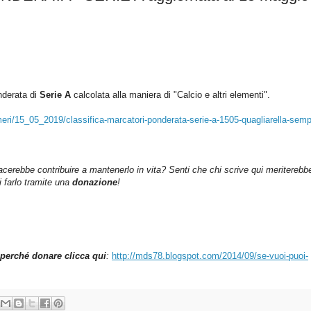
nderata di
Serie A
c
alcolata alla maniera di "Calcio e altri elementi".
ri/15_05_2019/classifica-marcatori-ponderata-serie-a-1505-quagliarella-semp
iacerebbe contribuire a mantenerlo in vita? Senti che chi scrive qui meriterebb
farlo tramite una
donazione
!
perché donare clicca qui
:
http://mds78.blogspot.com/2014/09/se-vuoi-puoi-