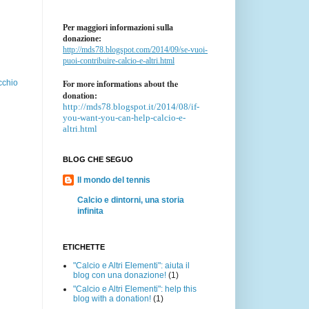
Per maggiori informazioni sulla
donazione:
http://mds78.blogspot.com/2014/09/se-vuoi-
puoi-contribuire-calcio-e-altri.html
For more informations about the
cchio
donation:
http://mds78.blogspot.it/2014/08/if-
you-want-you-can-help-calcio-e-
altri.html
BLOG CHE SEGUO
Il mondo del tennis
Calcio e dintorni, una storia
infinita
ETICHETTE
"Calcio e Altri Elementi": aiuta il
blog con una donazione!
(1)
"Calcio e Altri Elementi": help this
blog with a donation!
(1)