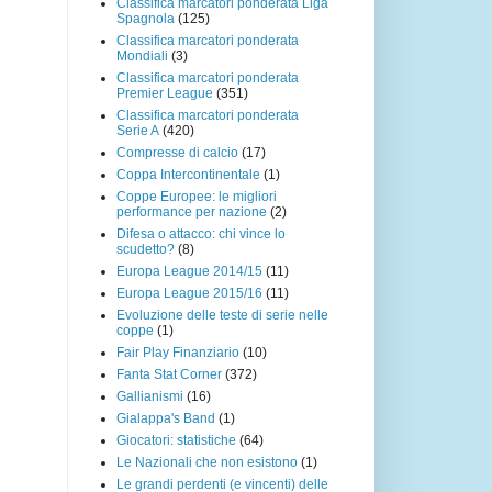
Classifica marcatori ponderata Liga
Spagnola
(125)
Classifica marcatori ponderata
Mondiali
(3)
Classifica marcatori ponderata
Premier League
(351)
Classifica marcatori ponderata
Serie A
(420)
Compresse di calcio
(17)
Coppa Intercontinentale
(1)
Coppe Europee: le migliori
performance per nazione
(2)
Difesa o attacco: chi vince lo
scudetto?
(8)
Europa League 2014/15
(11)
Europa League 2015/16
(11)
Evoluzione delle teste di serie nelle
coppe
(1)
Fair Play Finanziario
(10)
Fanta Stat Corner
(372)
Gallianismi
(16)
Gialappa's Band
(1)
Giocatori: statistiche
(64)
Le Nazionali che non esistono
(1)
Le grandi perdenti (e vincenti) delle