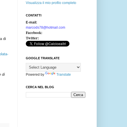
Visualizza il mio profilo completo
CONTATTI
E-mail:
marcods78@hotmail.com
Facebook:
Twitter:
a di
lata-
GOOGLE TRANSLATE
e di
Powered by
Translate
CERCA NEL BLOG