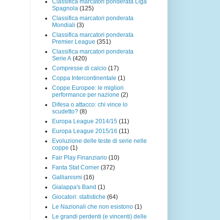
Classifica marcatori ponderata Liga
Spagnola
(125)
Classifica marcatori ponderata
Mondiali
(3)
Classifica marcatori ponderata
Premier League
(351)
Classifica marcatori ponderata
Serie A
(420)
Compresse di calcio
(17)
Coppa Intercontinentale
(1)
Coppe Europee: le migliori
performance per nazione
(2)
Difesa o attacco: chi vince lo
scudetto?
(8)
Europa League 2014/15
(11)
Europa League 2015/16
(11)
Evoluzione delle teste di serie nelle
coppe
(1)
Fair Play Finanziario
(10)
Fanta Stat Corner
(372)
Gallianismi
(16)
Gialappa's Band
(1)
Giocatori: statistiche
(64)
Le Nazionali che non esistono
(1)
Le grandi perdenti (e vincenti) delle