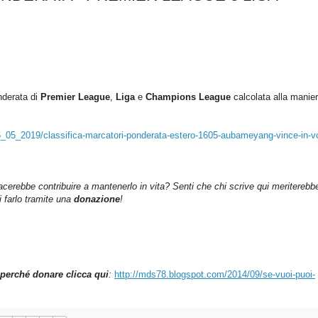
nderata di
Premier League
,
Liga
e
Champions League
c
alcolata alla manier
16_05_2019/classifica-marcatori-ponderata-estero-1605-aubameyang-vince-in-vo
iacerebbe contribuire a mantenerlo in vita? Senti che chi scrive qui meriterebb
farlo tramite una
donazione
!
perché donare clicca qui
:
http://mds78.blogspot.com/2014/09/se-vuoi-puoi-