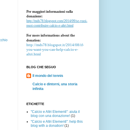
Per maggiori informazioni sulla
donazione:
http://mds78.blogspot.com/2014/09/se-vuoi-
puoi-contribuire-calcio-e-altri.html
For more informations about the
donation:
cchio
http://mds78.blogspot.it/2014/08/if-
you-want-you-can-help-calcio-e-
altri.html
BLOG CHE SEGUO
Il mondo del tennis
Calcio e dintorni, una storia
infinita
ETICHETTE
"Calcio e Altri Elementi": aiuta il
blog con una donazione!
(1)
"Calcio e Altri Elementi": help this
blog with a donation!
(1)