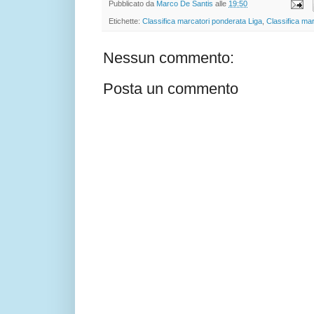
Pubblicato da
Marco De Santis
alle
19:50
Etichette:
Classifica marcatori ponderata Liga
,
Classifica ma
Nessun commento:
Posta un commento