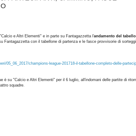
IO
alcio e Altri Elementi" e in parte su Fantagazzetta l'
andamento del tabell
u Fantagazzetta con il tabellone di partenza e le fasce provvisorie di sortegg
ri/05_06_2017/champions-league-201718-il-tabellone-completo-delle-partecip
su "Calcio e Altri Elementi" per il 6 luglio, all'indomani delle partite di ritor
attro squadre.