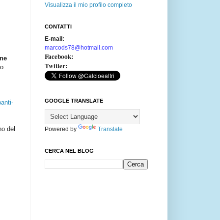
Visualizza il mio profilo completo
CONTATTI
E-mail:
marcods78@hotmail.com
Facebook:
one
Twitter:
io
GOOGLE TRANSLATE
anti-
no del
Powered by
Translate
CERCA NEL BLOG