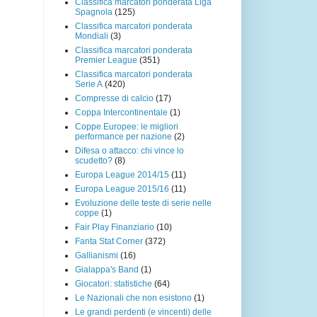
Classifica marcatori ponderata Liga
Spagnola
(125)
Classifica marcatori ponderata
Mondiali
(3)
Classifica marcatori ponderata
Premier League
(351)
Classifica marcatori ponderata
Serie A
(420)
Compresse di calcio
(17)
Coppa Intercontinentale
(1)
Coppe Europee: le migliori
performance per nazione
(2)
Difesa o attacco: chi vince lo
scudetto?
(8)
Europa League 2014/15
(11)
Europa League 2015/16
(11)
Evoluzione delle teste di serie nelle
coppe
(1)
Fair Play Finanziario
(10)
Fanta Stat Corner
(372)
Gallianismi
(16)
Gialappa's Band
(1)
Giocatori: statistiche
(64)
Le Nazionali che non esistono
(1)
Le grandi perdenti (e vincenti) delle