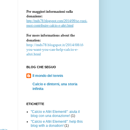
Per maggiori informazioni sulla
donazione:
http://mds78.blogspot.com/2014/09/se-vuoi-
puoi-contribuire-calcio-e-altri.html
For more informations about the
donation:
http://mds78.blogspot.it/2014/08/if-
you-want-you-can-help-calcio-e-
altri.html
BLOG CHE SEGUO
Il mondo del tennis
Calcio e dintorni, una storia
infinita
ETICHETTE
"Calcio e Altri Elementi": aiuta il
blog con una donazione!
(1)
"Calcio e Altri Elementi": help this
blog with a donation!
(1)