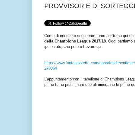
PROVVISORIE DI SORTEGG
Come di consueto seguiremo turno per turno qui su "C
della Champions League
2017/18
. Oggi partiamo s
ipotizzate, che potete trovare qui:
https://www.fantagazzetta.com/approfondimenti/nume
270864
L'appuntamento con il tabellone di Champions League è 
primo turno preliminare che elimineranno le prime qu