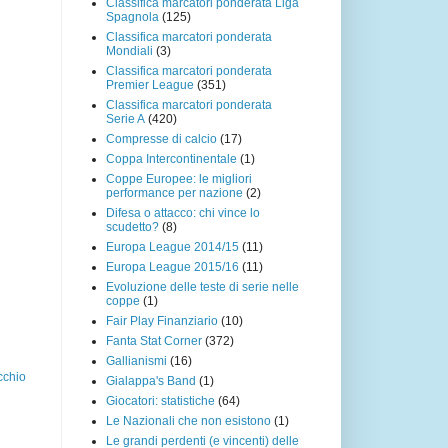
Classifica marcatori ponderata Liga
Spagnola
(125)
Classifica marcatori ponderata
Mondiali
(3)
Classifica marcatori ponderata
Premier League
(351)
Classifica marcatori ponderata
Serie A
(420)
Compresse di calcio
(17)
Coppa Intercontinentale
(1)
Coppe Europee: le migliori
performance per nazione
(2)
Difesa o attacco: chi vince lo
scudetto?
(8)
Europa League 2014/15
(11)
Europa League 2015/16
(11)
Evoluzione delle teste di serie nelle
coppe
(1)
Fair Play Finanziario
(10)
Fanta Stat Corner
(372)
Gallianismi
(16)
cchio
Gialappa's Band
(1)
Giocatori: statistiche
(64)
Le Nazionali che non esistono
(1)
Le grandi perdenti (e vincenti) delle