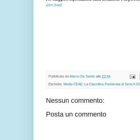
altri.html
Pubblicato da
Marco De Santis
alle
22:44
Etichette:
Media CEAE: La Classifica Ponderata di Serie A 2
Nessun commento:
Posta un commento