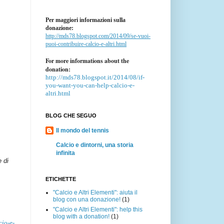
Per maggiori informazioni sulla
donazione:
http://mds78.blogspot.com/2014/09/se-vuoi-
puoi-contribuire-calcio-e-altri.html
For more informations about the
donation:
http://mds78.blogspot.it/2014/08/if-
you-want-you-can-help-calcio-e-
altri.html
BLOG CHE SEGUO
Il mondo del tennis
Calcio e dintorni, una storia
infinita
e di
ETICHETTE
"Calcio e Altri Elementi": aiuta il
blog con una donazione!
(1)
"Calcio e Altri Elementi": help this
blog with a donation!
(1)
cio-e-