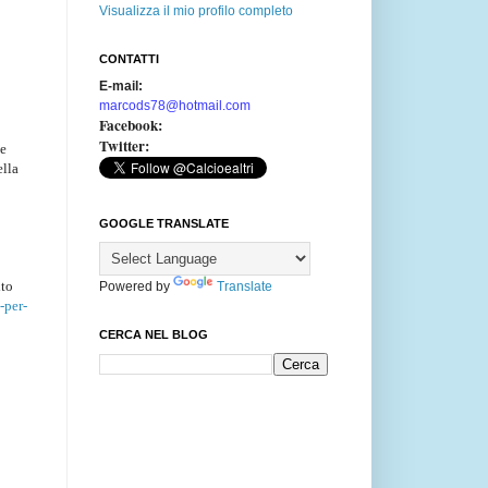
Visualizza il mio profilo completo
CONTATTI
E-mail:
marcods78@hotmail.com
Facebook:
Twitter:
he
ella
GOOGLE TRANSLATE
ito
Powered by
Translate
-per-
CERCA NEL BLOG