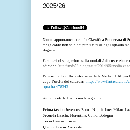
2025/26
Nuovo appuntamento con la
Classifica Ponderata di S
tenga conto non solo dei punti fatti da ogni squadra ma 
stagione.
Per ulteriori spiegazioni sulla
modalità di costruzione
edizione:
http://mds78.blogspot.it/2014/09/media-ceae-
Per specifiche sulla costruzione della Media CEAE per 
dopo l’uscita dei calendari:
https://www.fantacalcio.it/
squadra-478343
Attualmente le fasce sono le seguenti:
Prima fascia:
Juventus, Roma, Napoli, Inter, Milan, Laz
Seconda Fascia:
Fiorentina, Como, Bologna
Terza Fascia:
Torino
Quarta Fascia:
Sassuolo