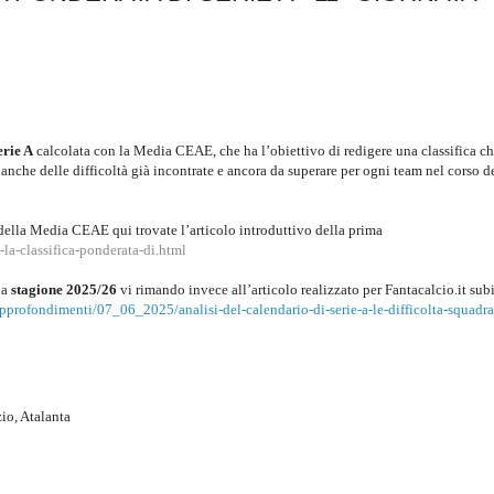
erie A
calcolata con la Media CEAE, che ha l’obiettivo di redigere una classifica c
anche delle difficoltà già incontrate e ancora da superare per ogni team nel corso d
della Media CEAE qui trovate l’articolo introduttivo della prima
la-classifica-ponderata-di.html
la
stagione 2025/26
vi rimando invece all’articolo realizzato per Fantacalcio.it sub
approfondimenti/07_06_2025/analisi-del-calendario-di-serie-a-le-difficolta-squadra
io, Atalanta