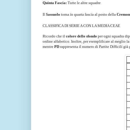
Quinta Fascia:
Tutte le altre squadre
Il
Sassuolo
torna in quarta fascia al posto della
Cremon
CLASSIFICA DI SERIE A CON LA MEDIA CEAE
Ricordo che il
colore dello sfondo
per ogni squadra dipen
ordine alfabetico. Inoltre, per esemplificare al meglio l
mentre
PD
rappresenta il numero di Partite Difficili già