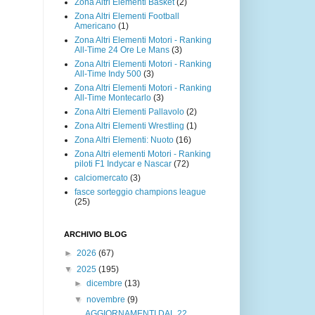
Zona Altri Elementi Basket
(2)
Zona Altri Elementi Football
Americano
(1)
Zona Altri Elementi Motori - Ranking
All-Time 24 Ore Le Mans
(3)
Zona Altri Elementi Motori - Ranking
All-Time Indy 500
(3)
Zona Altri Elementi Motori - Ranking
All-Time Montecarlo
(3)
Zona Altri Elementi Pallavolo
(2)
Zona Altri Elementi Wrestling
(1)
Zona Altri Elementi: Nuoto
(16)
Zona Altri elementi Motori - Ranking
piloti F1 Indycar e Nascar
(72)
calciomercato
(3)
fasce sorteggio champions league
(25)
ARCHIVIO BLOG
►
2026
(67)
▼
2025
(195)
►
dicembre
(13)
▼
novembre
(9)
AGGIORNAMENTI DAL 22