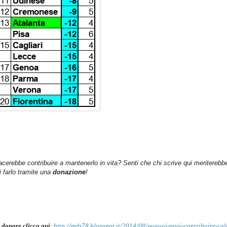
iacerebbe contribuire a mantenerlo in vita? Senti che chi scrive qui meriterebb
farlo tramite una
donazione
!
 donare clicca qui
:
http://mds78.blogspot.it/2014/08/se-vuoi-puoi-contribuire-cal