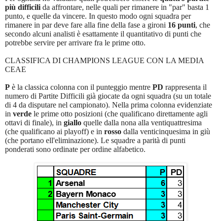
più difficili
da affrontare, nelle quali per rimanere in "par" basta 1
punto, e quelle da vincere. In questo modo ogni squadra per
rimanere in par deve fare alla fine della fase a gironi
16 punti
, che
secondo alcuni analisti è esattamente il quantitativo di punti che
potrebbe servire per arrivare fra le prime otto.
CLASSIFICA DI CHAMPIONS LEAGUE CON LA MEDIA
CEAE
P
è la classica colonna con il punteggio mentre
PD
rappresenta il
numero di Partite Difficili già giocate da ogni squadra (su un totale
di 4 da disputare nel campionato). Nella prima colonna evidenziate
in
verde
le prime otto posizioni (che qualificano direttamente agli
ottavi di finale), in
giallo
quelle dalla nona alla ventiquattresima
(che qualificano ai playoff) e in
rosso
dalla venticinquesima in giù
(che portano ell'eliminazione). Le squadre a parità di punti
ponderati sono ordinate per ordine alfabetico.