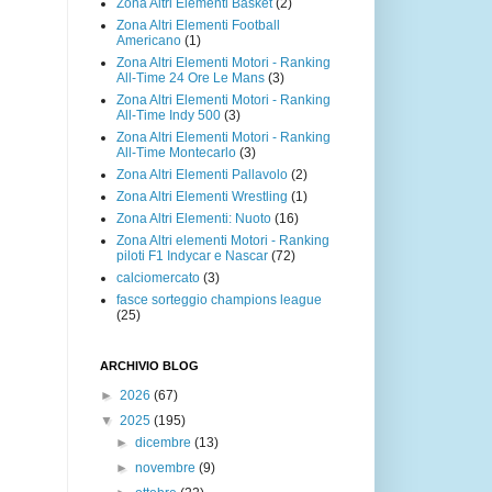
Zona Altri Elementi Basket
(2)
Zona Altri Elementi Football
Americano
(1)
Zona Altri Elementi Motori - Ranking
All-Time 24 Ore Le Mans
(3)
Zona Altri Elementi Motori - Ranking
All-Time Indy 500
(3)
Zona Altri Elementi Motori - Ranking
All-Time Montecarlo
(3)
Zona Altri Elementi Pallavolo
(2)
Zona Altri Elementi Wrestling
(1)
Zona Altri Elementi: Nuoto
(16)
Zona Altri elementi Motori - Ranking
piloti F1 Indycar e Nascar
(72)
calciomercato
(3)
fasce sorteggio champions league
(25)
ARCHIVIO BLOG
►
2026
(67)
▼
2025
(195)
►
dicembre
(13)
►
novembre
(9)