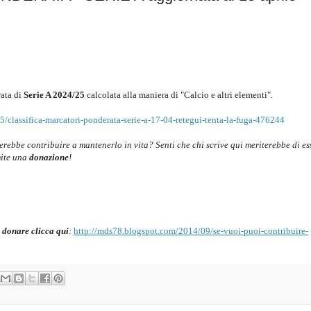
ata di
Serie A 2024/25
c
alcolata alla maniera di "Calcio e altri elementi".
/classifica-marcatori-ponderata-serie-a-17-04-retegui-tenta-la-fuga-476244
cerebbe contribuire a mantenerlo in vita? Senti che chi scrive qui meriterebbe di es
mite una
donazione
!
 donare clicca qui
:
http://mds78.blogspot.com/2014/09/se-vuoi-puoi-contribuire-