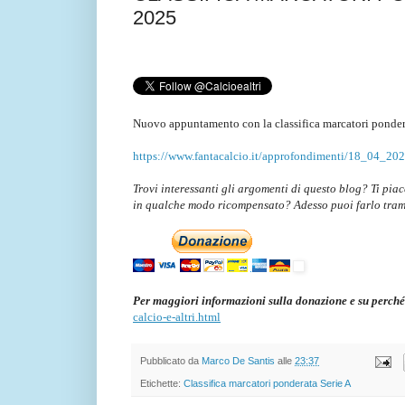
2025
Nuovo appuntamento con la classifica marcatori ponder
https://www.fantacalcio.it/approfondimenti/18_04_2025
Trovi interessanti gli argomenti di questo blog? Ti pia
in qualche modo ricompensato? Adesso puoi farlo tra
Per maggiori informazioni sulla donazione e su perché
calcio-e-altri.html
Pubblicato da
Marco De Santis
alle
23:37
Etichette:
Classifica marcatori ponderata Serie A