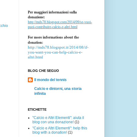
Per maggiori informazioni sulla
donazione:
http://mds78.blogspot.com/2014/09/se-vuoi-
cchio
puoi-contribuire-calcio-e-altri.html
For more informations about the
donation:
http://mds78.blogspot.it/2014/08/if-
you-want-you-can-help-calcio-e-
altri.html
BLOG CHE SEGUO
Il mondo del tennis
Calcio e dintorni, una storia
infinita
ETICHETTE
"Calcio e Altri Elementi": aiuta il
blog con una donazione!
(1)
"Calcio e Altri Elementi": help this
blog with a donation!
(1)