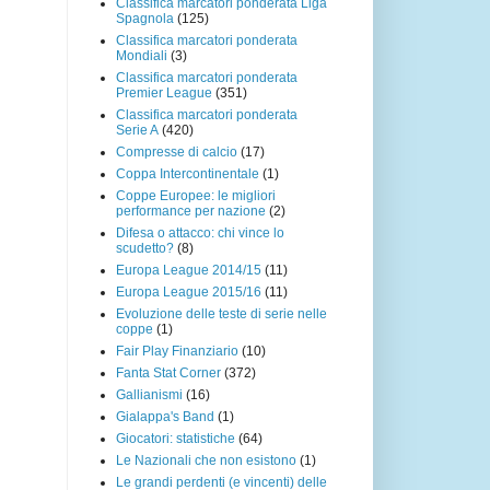
Classifica marcatori ponderata Liga
Spagnola
(125)
Classifica marcatori ponderata
Mondiali
(3)
Classifica marcatori ponderata
Premier League
(351)
Classifica marcatori ponderata
Serie A
(420)
Compresse di calcio
(17)
Coppa Intercontinentale
(1)
Coppe Europee: le migliori
performance per nazione
(2)
Difesa o attacco: chi vince lo
scudetto?
(8)
Europa League 2014/15
(11)
Europa League 2015/16
(11)
Evoluzione delle teste di serie nelle
coppe
(1)
Fair Play Finanziario
(10)
Fanta Stat Corner
(372)
Gallianismi
(16)
Gialappa's Band
(1)
Giocatori: statistiche
(64)
Le Nazionali che non esistono
(1)
Le grandi perdenti (e vincenti) delle