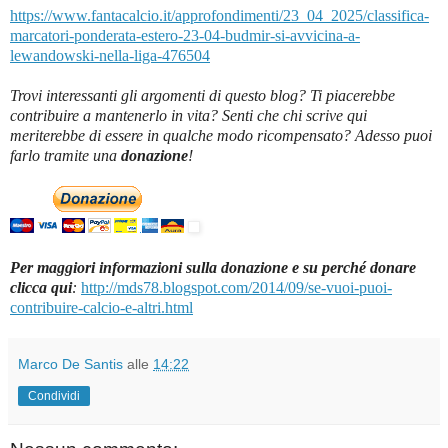
https://www.fantacalcio.it/approfondimenti/23_04_2025/classifica-
marcatori-ponderata-estero-23-04-budmir-si-avvicina-a-
lewandowski-nella-liga-476504
Trovi interessanti gli argomenti di questo blog? Ti piacerebbe
contribuire a mantenerlo in vita? Senti che chi scrive qui
meriterebbe di essere in qualche modo ricompensato? Adesso puoi
farlo tramite una
donazione
!
Per maggiori informazioni sulla donazione e su perché donare
clicca qui
:
http://mds78.blogspot.com/2014/09/se-vuoi-puoi-
contribuire-calcio-e-altri.html
Marco De Santis
alle
14:22
Condividi