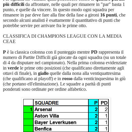
più difficili
da affrontare, nelle quali per rimanere in "par" basta 1
punto, e quelle da vincere. In questo modo ogni squadra per
rimanere in par deve fare alla fine della fase a gironi
16 punti
, che
secondo alcuni analisti è esattamente il quantitativo di punti che
potrebbe servire per arrivare fra le prime otto.
CLASSIFICA DI CHAMPIONS LEAGUE CON LA MEDIA
CEAE
P
è la classica colonna con il punteggio mentre
PD
rappresenta il
numero di Partite Difficili già giocate da ogni squadra (su un totale
di 4 da disputare nel campionato). Nella prima colonna evidenziate
in
verde
le prime otto posizioni (che qualificano direttamente agli
ottavi di finale), in
giallo
quelle dalla nona alla ventiquattresima
(che qualificano ai playoff) e in
rosso
dalla venticinquesima in giù
(che portano ell'eliminazione). Le squadre a parità di punti
ponderati sono ordinate per ordine alfabetico.