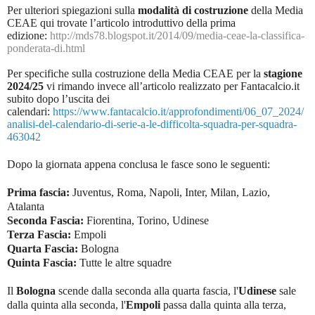
Per ulteriori spiegazioni sulla
modalità di costruzione
della Media
CEAE qui trovate l’articolo introduttivo della prima
edizione:
http://mds78.blogspot.it/2014/09/media-ceae-la-classifica-
ponderata-di.html
Per specifiche sulla costruzione della Media CEAE per la
stagione
2024/25
vi rimando invece all’articolo realizzato per Fantacalcio.it
subito dopo l’uscita dei
calendari:
https://www.fantacalcio.it/approfondimenti/06_07_2024/
analisi-del-calendario-di-serie-a-le-difficolta-squadra-per-squadra-
463042
Dopo la giornata appena conclusa le fasce sono le seguenti:
Prima fascia:
Juventus, Roma, Napoli, Inter, Milan, Lazio,
Atalanta
Seconda Fascia:
Fiorentina, Torino, Udinese
Terza Fascia:
Empoli
Quarta Fascia:
Bologna
Quinta Fascia:
Tutte le altre squadre
Il
Bologna
scende dalla seconda alla quarta fascia, l'
Udinese
sale
dalla quinta alla seconda, l'
Empoli
passa dalla quinta alla terza,