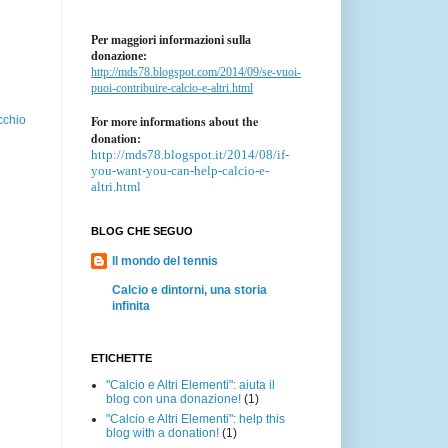
Per maggiori informazioni sulla
donazione:
http://mds78.blogspot.com/2014/09/se-vuoi-
puoi-contribuire-calcio-e-altri.html
For more informations about the
cchio
donation:
http://mds78.blogspot.it/2014/08/if-
you-want-you-can-help-calcio-e-
altri.html
BLOG CHE SEGUO
Il mondo del tennis
Calcio e dintorni, una storia
infinita
ETICHETTE
"Calcio e Altri Elementi": aiuta il
blog con una donazione!
(1)
"Calcio e Altri Elementi": help this
blog with a donation!
(1)