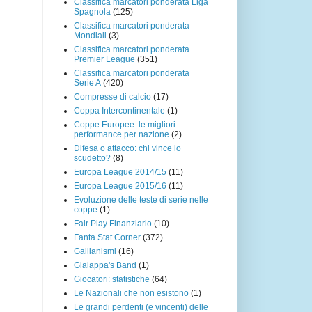
Classifica marcatori ponderata Liga
Spagnola
(125)
Classifica marcatori ponderata
Mondiali
(3)
Classifica marcatori ponderata
Premier League
(351)
Classifica marcatori ponderata
Serie A
(420)
Compresse di calcio
(17)
Coppa Intercontinentale
(1)
Coppe Europee: le migliori
performance per nazione
(2)
Difesa o attacco: chi vince lo
scudetto?
(8)
Europa League 2014/15
(11)
Europa League 2015/16
(11)
Evoluzione delle teste di serie nelle
coppe
(1)
Fair Play Finanziario
(10)
Fanta Stat Corner
(372)
Gallianismi
(16)
Gialappa's Band
(1)
Giocatori: statistiche
(64)
Le Nazionali che non esistono
(1)
Le grandi perdenti (e vincenti) delle