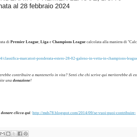
a al 28 febbraio 2024
ata di
Premier League
,
Liga
e
Champions League
c
alcolata alla maniera di "Calc
/classifica-marcatori-ponderata-estero-28-02-galeno-in-vetta-in-champions-leagu
cerebbe contribuire a mantenerlo in vita? Senti che chi scrive qui meriterebbe di es
mite una
donazione
!
 donare clicca qui
:
http://mds78.blogspot.com/2014/09/se-vuoi-puoi-contribuire-