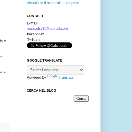
Visualizza il mio profilo completo
CONTATTI
E-mail:
marcods78@hotmail.com
Facebook:
Twitter:
io e
e-
GOOGLE TRANSLATE
sere
Powered by
Translate
CERCA NEL BLOG