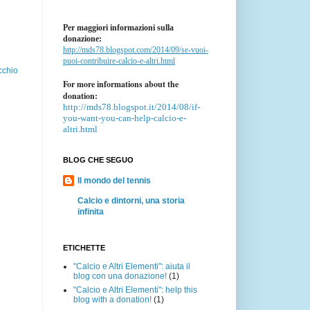
Per maggiori informazioni sulla
donazione:
http://mds78.blogspot.com/2014/09/se-vuoi-
puoi-contribuire-calcio-e-altri.html
cchio
For more informations about the
donation:
http://mds78.blogspot.it/2014/08/if-
you-want-you-can-help-calcio-e-
altri.html
BLOG CHE SEGUO
Il mondo del tennis
Calcio e dintorni, una storia
infinita
ETICHETTE
"Calcio e Altri Elementi": aiuta il
blog con una donazione!
(1)
"Calcio e Altri Elementi": help this
blog with a donation!
(1)