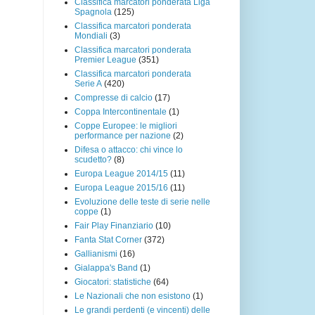
Classifica marcatori ponderata Liga
Spagnola
(125)
Classifica marcatori ponderata
Mondiali
(3)
Classifica marcatori ponderata
Premier League
(351)
Classifica marcatori ponderata
Serie A
(420)
Compresse di calcio
(17)
Coppa Intercontinentale
(1)
Coppe Europee: le migliori
performance per nazione
(2)
Difesa o attacco: chi vince lo
scudetto?
(8)
Europa League 2014/15
(11)
Europa League 2015/16
(11)
Evoluzione delle teste di serie nelle
coppe
(1)
Fair Play Finanziario
(10)
Fanta Stat Corner
(372)
Gallianismi
(16)
Gialappa's Band
(1)
Giocatori: statistiche
(64)
Le Nazionali che non esistono
(1)
Le grandi perdenti (e vincenti) delle