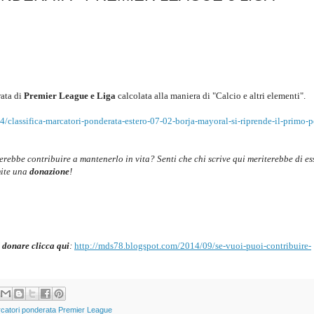
ata di
Premier League e
Liga
c
alcolata alla maniera di "Calcio e altri elementi".
/classifica-marcatori-ponderata-estero-07-02-borja-mayoral-si-riprende-il-primo-p
cerebbe contribuire a mantenerlo in vita? Senti che chi scrive qui meriterebbe di es
mite una
donazione
!
 donare clicca qui
:
http://mds78.blogspot.com/2014/09/se-vuoi-puoi-contribuire-
rcatori ponderata Premier League