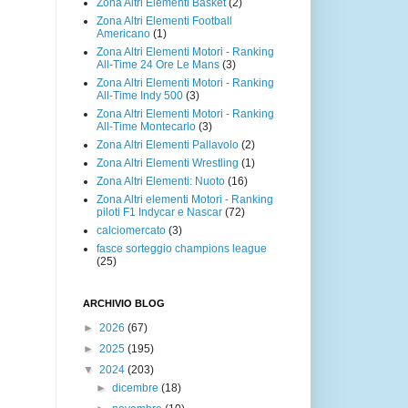
Zona Altri Elementi Basket
(2)
Zona Altri Elementi Football
Americano
(1)
Zona Altri Elementi Motori - Ranking
All-Time 24 Ore Le Mans
(3)
Zona Altri Elementi Motori - Ranking
All-Time Indy 500
(3)
Zona Altri Elementi Motori - Ranking
All-Time Montecarlo
(3)
Zona Altri Elementi Pallavolo
(2)
Zona Altri Elementi Wrestling
(1)
Zona Altri Elementi: Nuoto
(16)
Zona Altri elementi Motori - Ranking
piloti F1 Indycar e Nascar
(72)
calciomercato
(3)
fasce sorteggio champions league
(25)
ARCHIVIO BLOG
►
2026
(67)
►
2025
(195)
▼
2024
(203)
►
dicembre
(18)