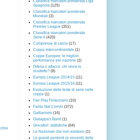
Classifica marcatori ponderata Liga
Spagnola
(125)
Classifica marcatori ponderata
Mondiali
(3)
Classifica marcatori ponderata
Premier League
(351)
Classifica marcatori ponderata
Serie A
(420)
Compresse di calcio
(17)
Coppa Intercontinentale
(1)
Coppe Europee: le migliori
performance per nazione
(2)
Difesa o attacco: chi vince lo
scudetto?
(8)
Europa League 2014/15
(11)
Europa League 2015/16
(11)
Evoluzione delle teste di serie nelle
coppe
(1)
Fair Play Finanziario
(10)
Fanta Stat Corner
(372)
Gallianismi
(16)
Gialappa's Band
(1)
Giocatori: statistiche
(64)
cchio
Le Nazionali che non esistono
(1)
Le grandi perdenti (e vincenti) delle