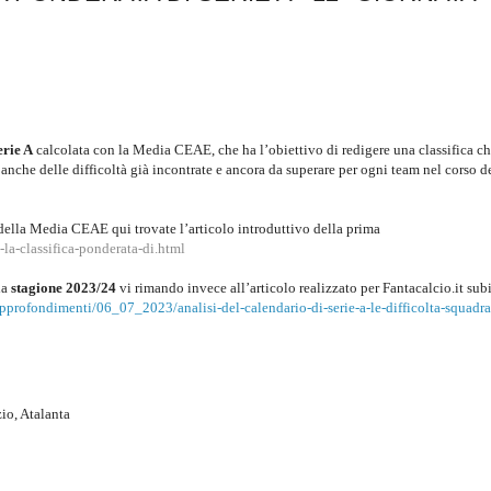
erie A
calcolata con la Media CEAE, che ha l’obiettivo di redigere una classifica c
anche delle difficoltà già incontrate e ancora da superare per ogni team nel corso d
della Media CEAE qui trovate l’articolo introduttivo della prima
la-classifica-ponderata-di.html
la
stagione 2023/24
vi rimando invece all’articolo realizzato per Fantacalcio.it sub
approfondimenti/06_07_2023/analisi-del-calendario-di-serie-a-le-difficolta-squadra
io, Atalanta