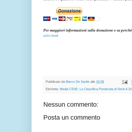
Per maggiori informazioni sulla donazione e su perché
altri.html
Pubblicato da
Marco De Santis
alle
16:09
Etichette:
Media CEAE: La Classifica Ponderata di Serie A 2
Nessun commento:
Posta un commento