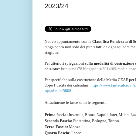
2023/24
Nuovo appuntamento con la
Classifica Ponderata di S
tenga conto non solo dei punti fatti da ogni squadra ma 
stagione.
Per ulteriori spiegazioni sulla
modalità di costruzione
edizione:
http://mds78.blogspot.it/2014/09/media-ceae-
Per specifiche sulla costruzione della Media CEAE per 
dopo l’uscita dei calendari:
https://www.fantacalcio.it/
squadra-445808
Attualmente le fasce sono le seguenti:
Prima fascia:
Juventus, Roma, Napoli, Inter, Milan, Laz
Seconda Fascia:
Fiorentina, Bologna, Torino
Terza Fascia:
Monza
Quarta Fascia:
Lecce