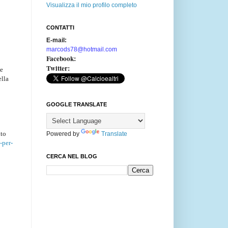
Visualizza il mio profilo completo
CONTATTI
E-mail:
marcods78@hotmail.com
Facebook:
Twitter:
he
ella
GOOGLE TRANSLATE
ito
Powered by
Translate
-per-
CERCA NEL BLOG