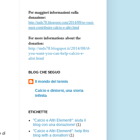
Per maggiori informazioni sulla
donazione:
http://mds78.blogspot.com/2014/09/se-vuoi-
puoi-contribuire-calcio-e-altri.html
For more informations about the
donation:
http://mds78.blogspot.it/2014/08/if-
you-want-you-can-help-calcio-e-
altri.html
BLOG CHE SEGUO
Il mondo del tennis
Calcio e dintorni, una storia
infinita
ETICHETTE
"Calcio e Altri Elementi": aiuta il
blog con una donazione!
(1)
"Calcio e Altri Elementi": help this
e di
blog with a donation!
(1)