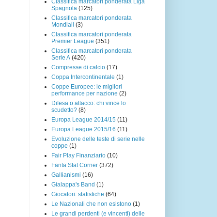
Classifica marcatori ponderata Liga
Spagnola
(125)
Classifica marcatori ponderata
Mondiali
(3)
Classifica marcatori ponderata
Premier League
(351)
Classifica marcatori ponderata
Serie A
(420)
Compresse di calcio
(17)
Coppa Intercontinentale
(1)
Coppe Europee: le migliori
performance per nazione
(2)
Difesa o attacco: chi vince lo
scudetto?
(8)
Europa League 2014/15
(11)
Europa League 2015/16
(11)
Evoluzione delle teste di serie nelle
coppe
(1)
Fair Play Finanziario
(10)
Fanta Stat Corner
(372)
Gallianismi
(16)
Gialappa's Band
(1)
Giocatori: statistiche
(64)
Le Nazionali che non esistono
(1)
Le grandi perdenti (e vincenti) delle