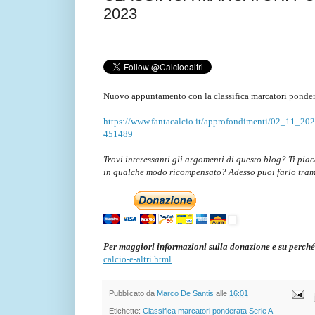
2023
Nuovo appuntamento con la classifica marcatori ponder
https://www.fantacalcio.it/approfondimenti/02_11_2023/
451489
Trovi interessanti gli argomenti di questo blog? Ti pia
in qualche modo ricompensato? Adesso puoi farlo tra
Per maggiori informazioni sulla donazione e su perché
calcio-e-altri.html
Pubblicato da
Marco De Santis
alle
16:01
Etichette:
Classifica marcatori ponderata Serie A