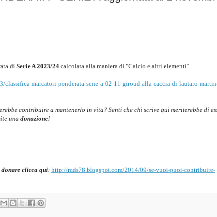
ata di
Serie A 2023/24
c
alcolata alla maniera di "Calcio e altri elementi".
classifica-marcatori-ponderata-serie-a-02-11-giroud-alla-caccia-di-lautaro-martin
cerebbe contribuire a mantenerlo in vita? Senti che chi scrive qui meriterebbe di es
mite una
donazione
!
 donare clicca qui
:
http://mds78.blogspot.com/2014/09/se-vuoi-puoi-contribuire-