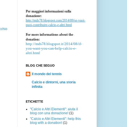
Per maggiori informazioni sulla
donazione:
http://mds78.blogspot.com/2014/09/se-vuoi-
puoi-contribuire-calcio-e-altri.html
cchio
For more informations about the
donation:
http://mds78.blogspot.it/2014/08/if-
you-want-you-can-help-calcio-e-
altri.html
BLOG CHE SEGUO
Il mondo del tennis
Calcio e dintorni, una storia
infinita
ETICHETTE
"Calcio e Altri Elementi": aiuta il
blog con una donazione!
(1)
"Calcio e Altri Elementi": help this
blog with a donation!
(1)