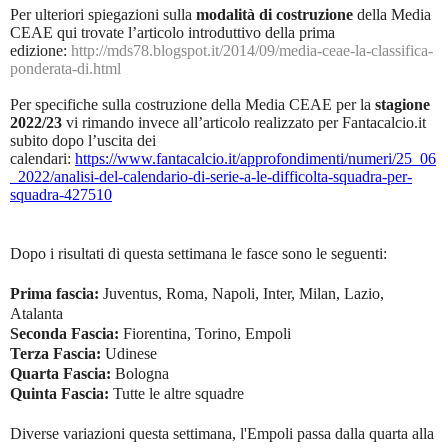
Per ulteriori spiegazioni sulla
modalità di costruzione
della Media
CEAE qui trovate l’articolo introduttivo della prima
edizione:
http://mds78.blogspot.it/2014/09/media-ceae-la-classifica-
ponderata-di.html
Per specifiche sulla costruzione della Media CEAE per la
stagione
2022/23
vi rimando invece all’articolo realizzato per Fantacalcio.it
subito dopo l’uscita dei
calendari:
https://www.fantacalcio.it/approfondimenti/numeri/25_06
_2022/analisi-del-calendario-di-serie-a-le-difficolta-squadra-per-
squadra-427510
Dopo i risultati di questa settimana le fasce sono le seguenti:
Prima fascia:
Juventus, Roma, Napoli, Inter, Milan, Lazio,
Atalanta
Seconda Fascia:
Fiorentina, Torino, Empoli
Terza Fascia:
Udinese
Quarta Fascia:
Bologna
Quinta Fascia:
Tutte le altre squadre
Diverse variazioni questa settimana, l'Empoli passa dalla quarta alla