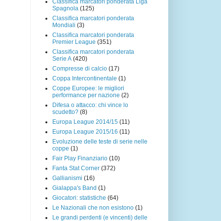
Classifica marcatori ponderata Liga
Spagnola
(125)
Classifica marcatori ponderata
Mondiali
(3)
Classifica marcatori ponderata
Premier League
(351)
Classifica marcatori ponderata
Serie A
(420)
Compresse di calcio
(17)
Coppa Intercontinentale
(1)
Coppe Europee: le migliori
performance per nazione
(2)
Difesa o attacco: chi vince lo
scudetto?
(8)
Europa League 2014/15
(11)
Europa League 2015/16
(11)
Evoluzione delle teste di serie nelle
coppe
(1)
Fair Play Finanziario
(10)
Fanta Stat Corner
(372)
Gallianismi
(16)
Gialappa's Band
(1)
Giocatori: statistiche
(64)
Le Nazionali che non esistono
(1)
Le grandi perdenti (e vincenti) delle