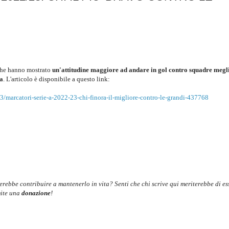
 che hanno mostrato
un'attitudine maggiore ad andare in gol contro squadre megl
sa
. L'articolo è disponibile a questo link:
/marcatori-serie-a-2022-23-chi-finora-il-migliore-contro-le-grandi-437768
cerebbe contribuire a mantenerlo in vita? Senti che chi scrive qui meriterebbe di es
mite una
donazione
!