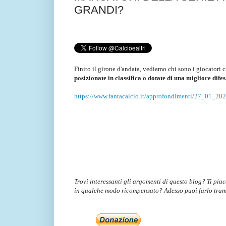
GRANDI?
Finito il girone d'andata, vediamo chi sono i giocatori
posizionate in classifica o dotate di una migliore dife
https://www.fantacalcio.it/approfondimenti/27_01_2023
Trovi interessanti gli argomenti di questo blog? Ti pia
in qualche modo ricompensato? Adesso puoi farlo tra