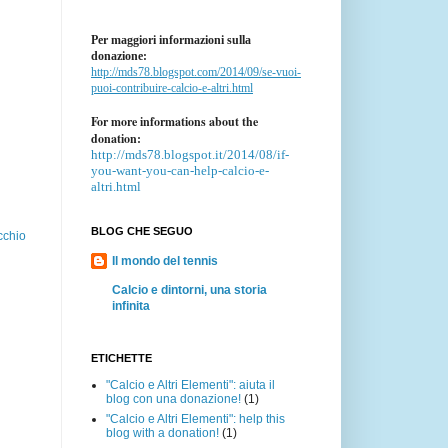
Per maggiori informazioni sulla
donazione:
http://mds78.blogspot.com/2014/09/se-vuoi-
puoi-contribuire-calcio-e-altri.html
For more informations about the
donation:
http://mds78.blogspot.it/2014/08/if-
you-want-you-can-help-calcio-e-
altri.html
BLOG CHE SEGUO
cchio
Il mondo del tennis
Calcio e dintorni, una storia
infinita
ETICHETTE
"Calcio e Altri Elementi": aiuta il
blog con una donazione!
(1)
"Calcio e Altri Elementi": help this
blog with a donation!
(1)