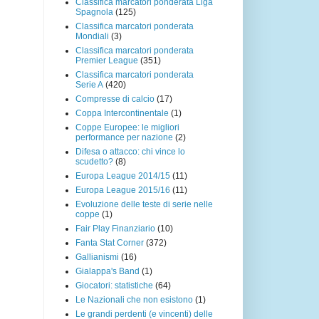
Classifica marcatori ponderata Liga
Spagnola
(125)
Classifica marcatori ponderata
Mondiali
(3)
Classifica marcatori ponderata
Premier League
(351)
Classifica marcatori ponderata
Serie A
(420)
Compresse di calcio
(17)
Coppa Intercontinentale
(1)
Coppe Europee: le migliori
performance per nazione
(2)
Difesa o attacco: chi vince lo
scudetto?
(8)
Europa League 2014/15
(11)
Europa League 2015/16
(11)
Evoluzione delle teste di serie nelle
coppe
(1)
Fair Play Finanziario
(10)
Fanta Stat Corner
(372)
Gallianismi
(16)
Gialappa's Band
(1)
Giocatori: statistiche
(64)
Le Nazionali che non esistono
(1)
Le grandi perdenti (e vincenti) delle