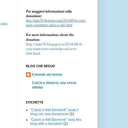
Per maggiori informazioni sulla
donazione:
http://mds78.blogspot.com/2014/09/se-vuoi-
cchio
puoi-contribuire-calcio-e-altri.html
For more informations about the
donation:
http://mds78.blogspot.it/2014/08/if-
you-want-you-can-help-calcio-e-
altri.html
BLOG CHE SEGUO
Il mondo del tennis
Calcio e dintorni, una storia
infinita
ETICHETTE
"Calcio e Altri Elementi": aiuta il
blog con una donazione!
(1)
"Calcio e Altri Elementi": help this
blog with a donation!
(1)