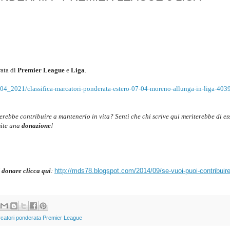
ata di
Premier League
e
Liga
.
_04_2021/classifica-marcatori-ponderata-estero-07-04-moreno-allunga-in-liga-403
cerebbe contribuire a mantenerlo in vita? Senti che chi scrive qui meriterebbe di es
mite una
donazione
!
 donare clicca qui
:
http://mds78.blogspot.com/2014/09/se-vuoi-puoi-contribuire
rcatori ponderata Premier League