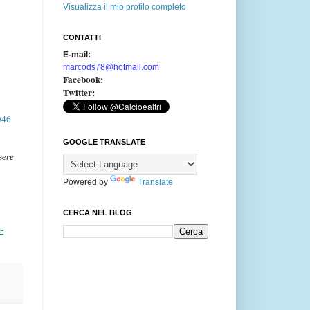
Visualizza il mio profilo completo
CONTATTI
E-mail:
marcods78@hotmail.com
Facebook:
Twitter:
946
GOOGLE TRANSLATE
sere
Powered by
Translate
CERCA NEL BLOG
-